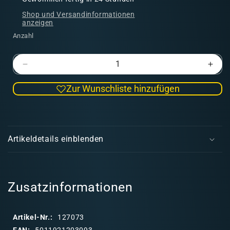
Shop und Versandinformationen
anzeigen
Anzahl
Verringere
Erhö
die
die
Zur Wunschliste hinzufügen
Menge
Men
für
für
Cities
Citie
E
of
of
i
Sigmar:
Sigm
Artikeldetails einblenden
Freeguild
Free
n
Cavalier-
Caval
k
Marshal
Mars
l
a
Zusatzinformationen
p
p
Artikel-Nr.:
127073
b
EAN:
5011921203093