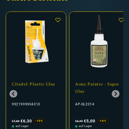
Citadel: Plastic Glue
Army Painter - Super
Glue
9921999904310
AP-GL2014
Normaler
Verkaufspreis
Normaler
Verkaufspreis
Preis
Preis
€6,30
€5,00
-10%
-16%
€7,00
€5,99
auf Lager
auf Lager