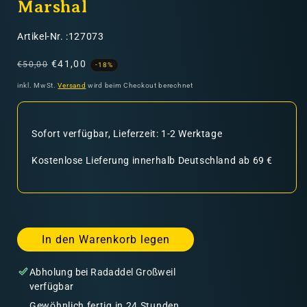
Marshal
SKU:
Artikel-Nr. :127073
Normaler
Verkaufspreis
€41,00
€50,00
-18%
Preis
inkl. MwSt.
Versand
wird beim Checkout berechnet
Sofort verfügbar, Lieferzeit: 1-2 Werktage
Kostenlose Lieferung innerhalb Deutschland ab 69 €
In den Warenkorb legen
Abholung bei
Radaddel Großweil
verfügbar
Gewöhnlich fertig in 24 Stunden