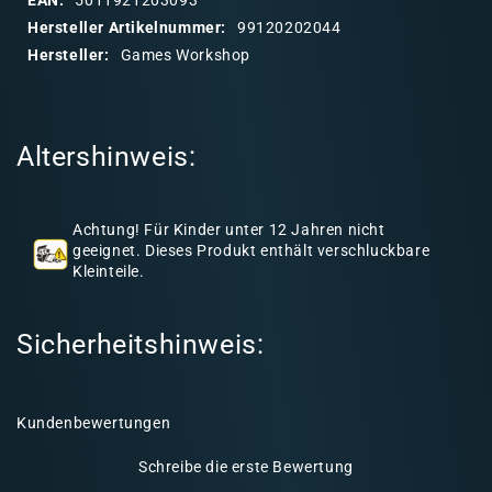
a
Hersteller Artikelnummer:
99120202044
r
Hersteller:
Games Workshop
e
r
I
Altershinweis:
n
h
a
Achtung! Für Kinder unter 12 Jahren nicht
l
geeignet. Dieses Produkt enthält verschluckbare
Kleinteile.
t
Sicherheitshinweis:
Kundenbewertungen
Schreibe die erste Bewertung