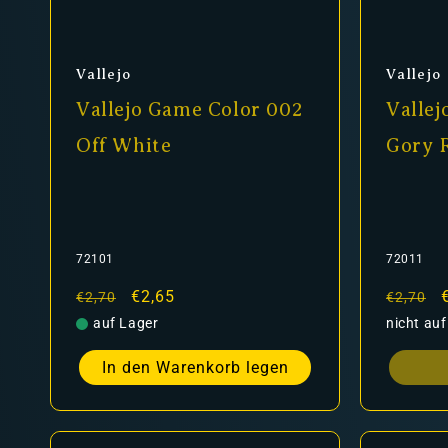
Anbieter:
Anbiet
Vallejo
Vallejo
Vallejo Game Color 002
Vallej
Off White
Gory 
72101
72011
Normaler
Verkaufspreis
€2,65
Normal
€2,70
€2,70
Preis
Preis
auf Lager
nicht auf
In den Warenkorb legen