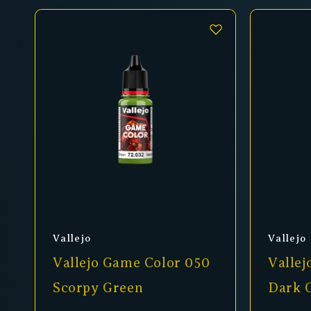
Anbieter:
Anbiet
Vallejo
Vallejo
Vallejo Game Color 050
Vallej
Scorpy Green
Dark 