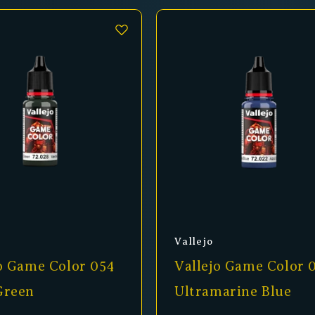
er:
Anbieter:
Vallejo
o Game Color 054
Vallejo Game Color 
Green
Ultramarine Blue