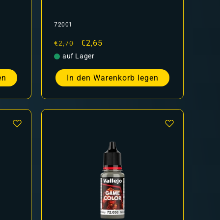
72001
Normaler
Verkaufspreis
€2,65
€2,70
Preis
auf Lager
en
In den Warenkorb legen