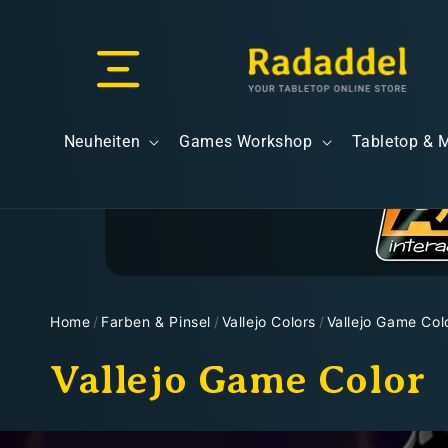
Direkt
zum
Inhalt
Versand & Lieferung
Neuheiten
Games Workshop
Tabletop & 
Versandkosten
Home
/
Farben & Pinsel
/
Vallejo Colors
/
Vallejo Game Col
K
Vallejo Game Color
Kostenloser Versand
a