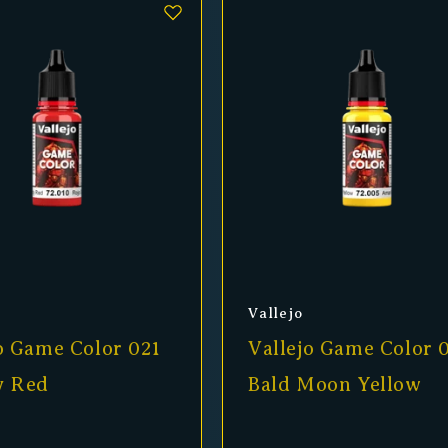
er:
Anbieter:
Vallejo
o Game Color 021
Vallejo Game Color 
y Red
Bald Moon Yellow