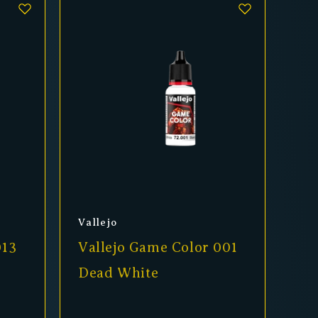
Anbieter:
Vallejo
013
Vallejo Game Color 001
Dead White