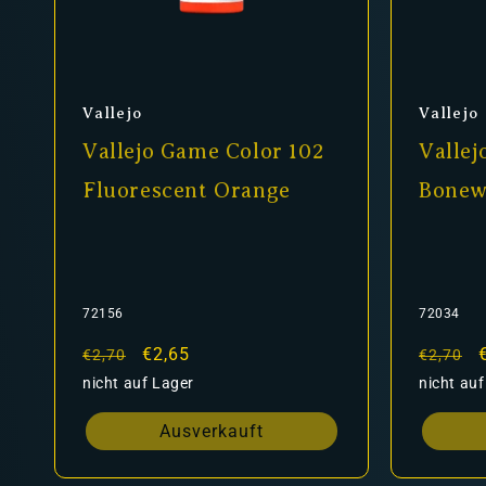
Anbieter:
Anbiet
Vallejo
Vallejo
Vallejo Game Color 102
Vallej
Fluorescent Orange
Bonew
72156
72034
Normaler
Verkaufspreis
€2,65
Normal
€2,70
€2,70
Preis
Preis
nicht auf Lager
nicht auf
Ausverkauft