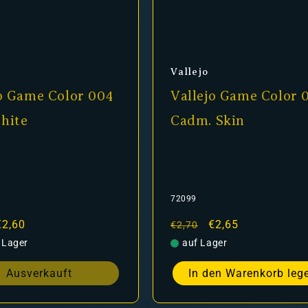
er:
Anbieter:
Vallejo
o Game Color 004
Vallejo Game Color 
hite
Cadm. Skin
72099
er
Verkaufspreis
€2,60
Normaler
Verkaufspreis
€2,65
€2,70
Preis
 Lager
auf Lager
Ausverkauft
In den Warenkorb leg