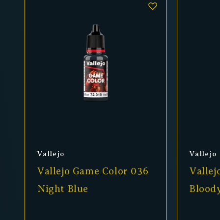
Anbieter:
Anbiet
Vallejo
Vallejo
Vallejo Game Color 036
Vallej
Night Blue
Blood