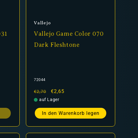
Anbieter:
Vallejo
031
Vallejo Game Color 070
Dark Fleshtone
72044
Normaler
Verkaufspreis
€2,65
€2,70
Preis
auf Lager
In den Warenkorb legen