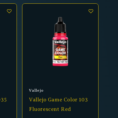
Anbieter:
Vallejo
035
Vallejo Game Color 103
Fluorescent Red