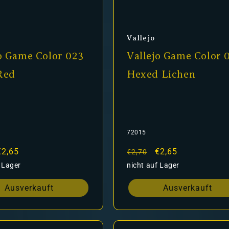
er:
Anbieter:
Vallejo
o Game Color 023
Vallejo Game Color 
Red
Hexed Lichen
72015
er
Verkaufspreis
€2,65
Normaler
Verkaufspreis
€2,65
€2,70
Preis
 Lager
nicht auf Lager
Ausverkauft
Ausverkauft