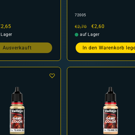
72005
er
Verkaufspreis
€2,65
Normaler
Verkaufspreis
€2,60
€2,70
Preis
 Lager
auf Lager
Ausverkauft
In den Warenkorb leg