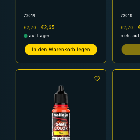
72019
72010
Normaler
Verkaufspreis
€2,65
Normal
€2,70
€2,70
Preis
Preis
auf Lager
nicht auf
In den Warenkorb legen