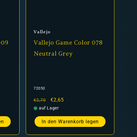
Anbieter:
Vallejo
009
Vallejo Game Color 078
Neutral Grey
72050
Normaler
Verkaufspreis
€2,65
€2,70
Preis
auf Lager
en
In den Warenkorb legen