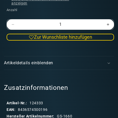
anzeigen
Anzahl
Verringere
Erhö
die
die
Zur Wunschliste hinzufügen
Menge
Men
für
für
Strukturwalze
Stru
E
-
-
i
Kleine
Klei
Artikeldetails einblenden
Holländische
Holl
n
Ziegel
Zieg
k
l
a
Zusatzinformationen
p
p
Artikel-Nr.:
124333
b
EAN:
8436574500196
a
Hersteller Artikelnummer:
GS-1660