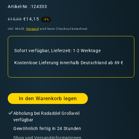
SKU:
Artikel-Nr. :124333
Normaler
Verkaufspreis
€14,15
€15,00
-5%
Preis
inkl. MwSt.
Versand
wird beim Checkout berechnet
Sofort verfügbar, Lieferzeit: 1-2 Werktage
Kostenlose Lieferung innerhalb Deutschland ab 69 €
In den Warenkorb legen
Abholung bei
Radaddel Großweil
verfügbar
Gewöhnlich fertig in 24 Stunden
Shop und Versandinformationen