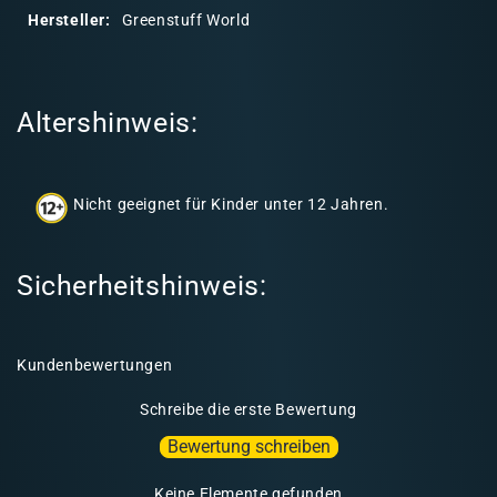
r
Hersteller:
Greenstuff World
e
r
I
Altershinweis:
n
h
a
Nicht geeignet für Kinder unter 12 Jahren.
l
t
Sicherheitshinweis:
Kundenbewertungen
Schreibe die erste Bewertung
Bewertung schreiben
Keine Elemente gefunden