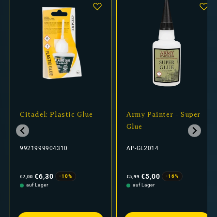
Citadel: Plastic Glue
Army Painter - Super
Glue
9921999904310
AP-GL2014
Normaler
Verkaufspreis
Normaler
Verkaufspreis
Preis
Preis
€6,30
€5,00
-10%
-16%
€7,00
€5,99
auf Lager
auf Lager