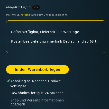
Normaler
Verkaufspreis
€14,15
€15,00
-5%
Preis
inkl. MwSt.
Versand
wird beim Checkout berechnet
Sofort verfügbar, Lieferzeit: 1-2 Werktage
Kostenlose Lieferung innerhalb Deutschland ab 69 €
In den Warenkorb legen
Abholung bei
Radaddel Großweil
verfügbar
Gewöhnlich fertig in 24 Stunden
Shop und Versandinformationen
anzeigen