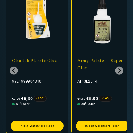
Citadel: Plastic Glue
Army Painter - Super
Glue
9921999904310
AP-GL2014
Normaler
Verkaufspreis
Normaler
Verkaufspreis
Preis
Preis
€6,30
€5,00
-10%
-16%
€7,00
€5,99
auf Lager
auf Lager
In den Warenkorb legen
In den Warenkorb legen