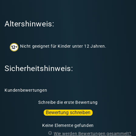
e
r
I
Altershinweis:
n
h
a
Nicht geeignet für Kinder unter 12 Jahren.
l
t
Sicherheitshinweis:
Kundenbewertungen
Schreibe die erste Bewertung
Bewertung schreiben
Keine Elemente gefunden
Wie werden Bewertungen gesammelt?