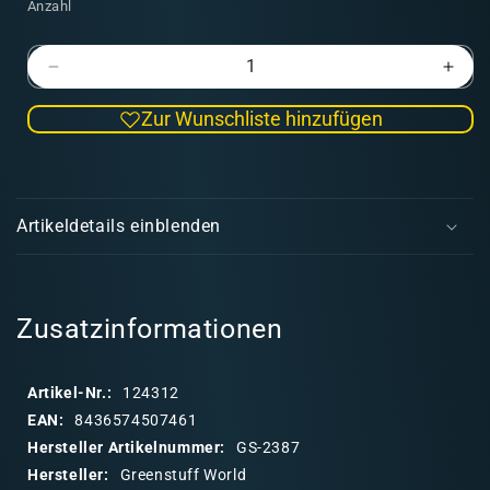
Anzahl
Verringere
Erhö
die
die
Zur Wunschliste hinzufügen
Menge
Men
für
für
Strukturwalze
Stru
E
-
-
i
Elfisch
Elfis
Artikeldetails einblenden
n
k
l
a
Zusatzinformationen
p
p
Artikel-Nr.:
124312
b
EAN:
8436574507461
a
Hersteller Artikelnummer:
GS-2387
r
Hersteller:
Greenstuff World