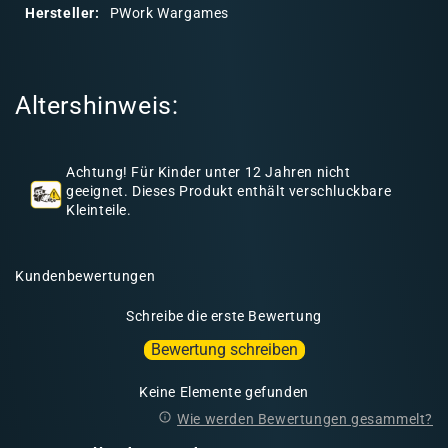
r
Hersteller:
PWork Wargames
e
r
I
Altershinweis:
n
h
a
Achtung! Für Kinder unter 12 Jahren nicht
l
geeignet. Dieses Produkt enthält verschluckbare
Kleinteile.
t
Kundenbewertungen
Schreibe die erste Bewertung
Bewertung schreiben
Keine Elemente gefunden
Wie werden Bewertungen gesammelt?