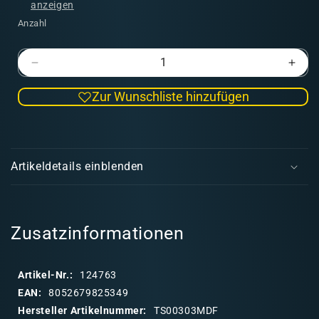
anzeigen
Anzahl
Verringere
Erhö
die
die
Zur Wunschliste hinzufügen
Menge
Men
für
für
MDF
MDF
E
Terrain
Terra
i
Combat
Com
Artikeldetails einblenden
Zone
Zon
n
03
03
k
l
a
Zusatzinformationen
p
p
Artikel-Nr.:
124763
b
EAN:
8052679825349
a
Hersteller Artikelnummer:
TS00303MDF