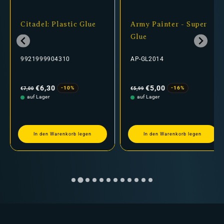
Citadel: Plastic Glue
Army Painter - Super
Glue
9921999904310
AP-GL2014
Normaler
Verkaufspreis
Normaler
Verkaufspreis
Preis
Preis
€6,30
€5,00
-10%
-16%
€7,00
€5,99
auf Lager
auf Lager
In den Warenkorb legen
In den Warenkorb legen