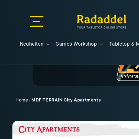
Direkt
zum
Inhalt
Versand & Lieferung
Neuheiten
Games Workshop
Tabletop & 
Versandkosten
Home
/
MDF TERRAIN City Apartments
Zu
Kostenloser Versand
Produktinformationen
springen