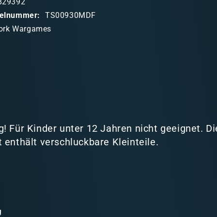
829392
ikelnummer:
TS00930MDF
ork Wargames
! Für Kinder unter 12 Jahren nicht geeignet. D
 enthält verschluckbare Kleinteile.
g