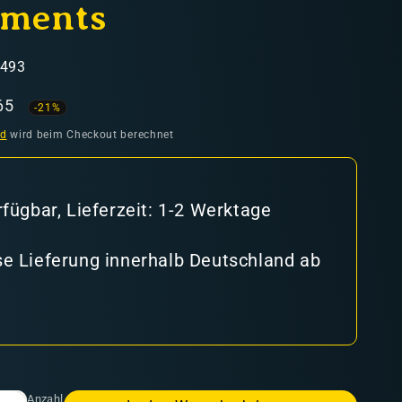
tments
6493
aufspreis
65
-21%
nd
wird beim Checkout berechnet
rfügbar, Lieferzeit: 1-2 Werktage
e Lieferung innerhalb Deutschland ab
Anzahl