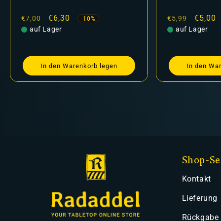
Normaler
Verkaufspreis
€6,30
Normaler
Verkau
€5,00
€7,00
€5,99
-10%
Preis
auf Lager
Preis
auf Lager
In den Warenkorb legen
In den Wa
Shop-Se
Kontakt
Lieferung
Rückgabe