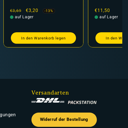
Normaler
Verkaufspreis
€3,20
Normaler
€11,50
€3,69
-13%
Preis
auf Lager
Preis
auf Lager
In den Warenkorb legen
In den Ware
Versandarten
ngungen
Widerruf der Bestellung