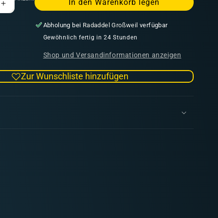
In den Warenkorb legen
Erhöhe
die
Abholung bei
Radaddel Großweil
verfügbar
Menge
für
Gewöhnlich fertig in 24 Stunden
MDF
Shop und Versandinformationen anzeigen
TERRAIN
City
Zur Wunschliste hinzufügen
s
Apartments