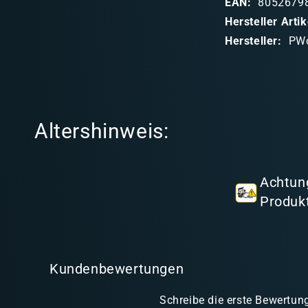
EAN:
8052679
b
Hersteller Art
a
Hersteller:
PW
r
e
r
I
Altershinweis:
n
h
a
Achtung
l
Produkt
t
Kundenbewertungen
Schreibe die erste Bewertun