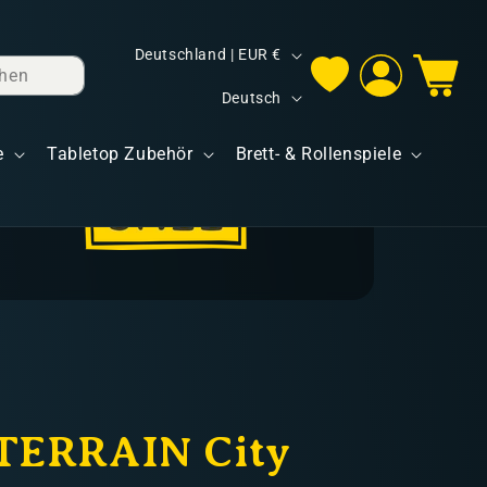
L
Deutschland | EUR €
hen
Einloggen
Warenkorb
a
S
Deutsch
n
p
d
e
Tabletop Zubehör
Brett- & Rollenspiele
r
/
a
R
c
e
h
g
e
i
o
n
TERRAIN City