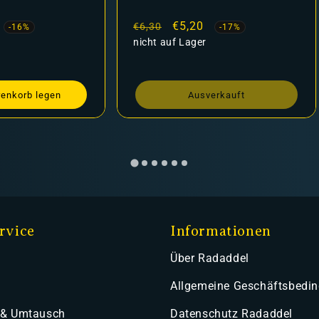
fspreis
Normaler
Verkaufspreis
€5,20
€6,30
-16%
-17%
Preis
nicht auf Lager
renkorb legen
Ausverkauft
rvice
Informationen
Über Radaddel
Allgemeine Geschäftsbedi
 & Umtausch
Datenschutz Radaddel