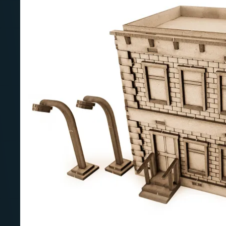
Deutschland: ab
69 €
Österreich & EU: ab
200 €
Schweiz: ab
350 €
Nicht-EU: kein kostenloser Versand
Lieferungen in Nicht-EU-Länder (z. B. Sc
nicht im Kaufpreis od
enthalten