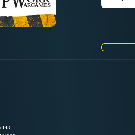
Verringere
die
Menge
für
MDF
TERRAIN
City
Apartment
6493