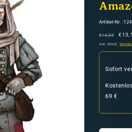
Amaz
SKU:
Artikel-Nr. :12
Normaler
Verk
€13,
€14,50
Preis
inkl. MwSt.
Versa
hweiz)
Sofort ve
er in den Versandkosten
Kostenlos
69 €