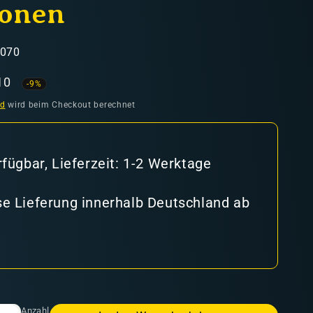
onen
4070
aufspreis
10
-9%
nd
wird beim Checkout berechnet
rfügbar, Lieferzeit: 1-2 Werktage
e Lieferung innerhalb Deutschland ab
Anzahl