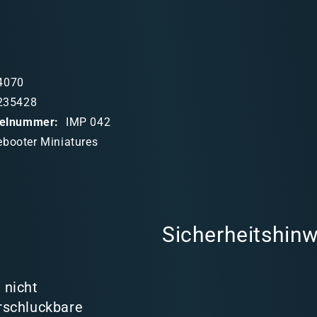
4070
235428
ikelnummer:
IMP 042
ebooter Miniatures
Sicherheitshinw
 nicht
rschluckbare