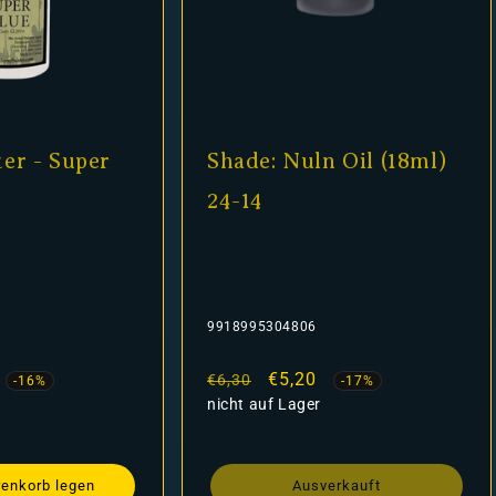
er - Super
Shade: Nuln Oil (18ml)
24-14
9918995304806
fspreis
Normaler
Verkaufspreis
€5,20
€6,30
-16%
-17%
Preis
nicht auf Lager
renkorb legen
Ausverkauft