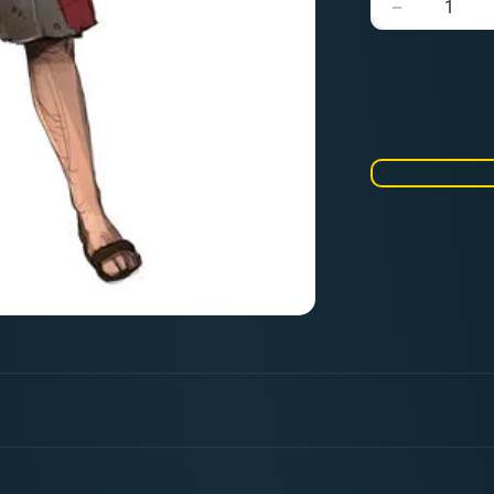
Verringere
die
Menge
für
Ixtlinahui
|
Amazonen