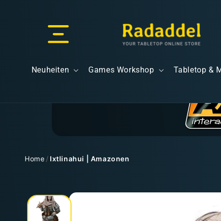
Direkt
zum
Inhalt
Versand & Lieferung
Neuheiten
Games Workshop
Tabletop & 
Versandkosten
Home
/
Ixtlinahui | Amazonen
Zu
Kostenloser Versand
Produktinformationen
springen