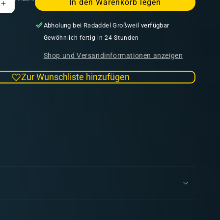
In den Warenkorb legen
Erhöhe
die
Abholung bei
Radaddel Großweil
verfügbar
Menge
für
Gewöhnlich fertig in 24 Stunden
Ixtlinahui
Shop und Versandinformationen anzeigen
|
Amazonen
Zur Wunschliste hinzufügen