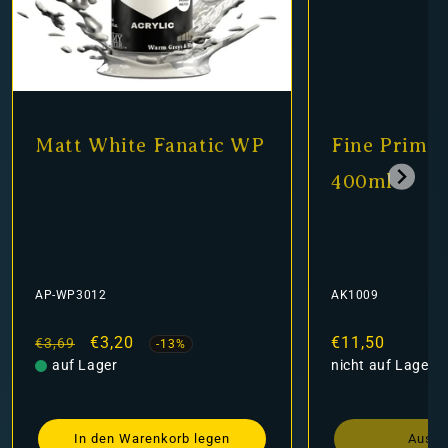
Matt White Fanatic WP
Fine Primer
400ml
AP-WP3012
AK1009
Normaler
Verkaufspreis
€3,20
Normaler
€11,50
€3,69
-13%
Preis
auf Lager
Preis
nicht auf Lager
In den Warenkorb legen
Ausve