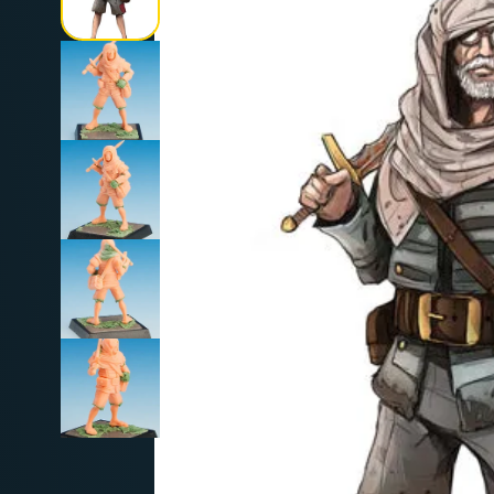
Deutschland: ab
69 €
Österreich & EU: ab
200 €
Schweiz: ab
350 €
Nicht-EU: kein kostenloser Versand
Lieferungen in Nicht-EU-Länder (z. B. Sc
nicht im Kaufpreis od
enthalten