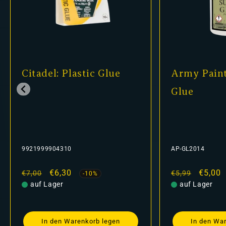
Citadel: Plastic Glue
Army Paint
Glue
9921999904310
AP-GL2014
Normaler
Verkaufspreis
€6,30
Normaler
Verkau
€5,00
€7,00
€5,99
-10%
Preis
auf Lager
Preis
auf Lager
In den Warenkorb legen
In den Wa