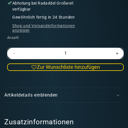
Abholung bei
Radaddel Großweil
verfügbar
Gewöhnlich fertig in 24 Stunden
Shop und Versandinformationen
anzeigen
Anzahl
Verringere
Erhö
die
die
Zur Wunschliste hinzufügen
Menge
Men
für
für
Flüsterer
Flüst
E
|
|
i
Schatten
Scha
Artikeldetails einblenden
n
k
l
a
Zusatzinformationen