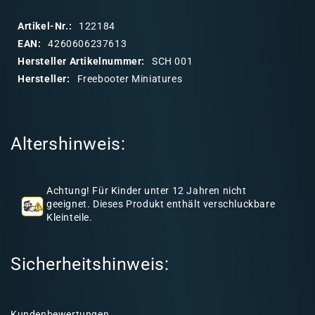
p
p
Artikel-Nr.:
122184
b
EAN:
4260606237613
a
Hersteller Artikelnummer:
SCH 001
r
Hersteller:
Freebooter Miniatures
e
r
I
Altershinweis:
n
h
a
Achtung! Für Kinder unter 12 Jahren nicht
l
geeignet. Dieses Produkt enthält verschluckbare
Kleinteile.
t
Sicherheitshinweis:
Kundenbewertungen