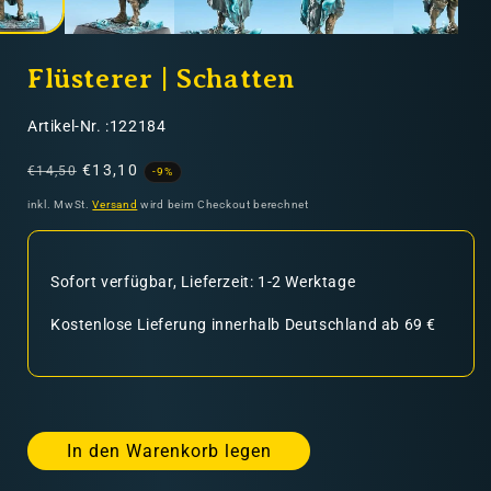
Flüsterer | Schatten
SKU:
Artikel-Nr. :122184
Normaler
Verkaufspreis
€13,10
€14,50
-9%
Preis
inkl. MwSt.
Versand
wird beim Checkout berechnet
Sofort verfügbar, Lieferzeit: 1-2 Werktage
Kostenlose Lieferung innerhalb Deutschland ab 69 €
In den Warenkorb legen