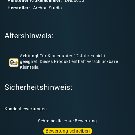
Hersteller Artikelnummer:
DNL0055
r
Hersteller:
Archon Studio
e
r
I
Altershinweis:
n
h
a
Achtung! Für Kinder unter 12 Jahren nicht
l
geeignet. Dieses Produkt enthält verschluckbare
Kleinteile.
t
Sicherheitshinweis:
Kundenbewertungen
Schreibe die erste Bewertung
Bewertung schreiben