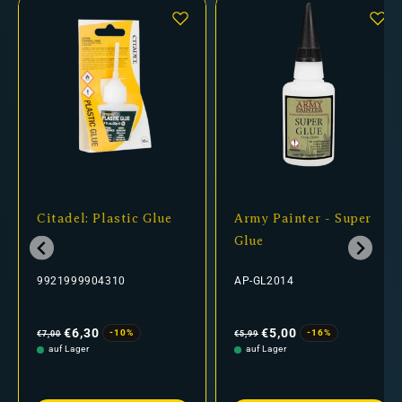
Citadel: Plastic Glue
Army Painter - Super
Glue
9921999904310
AP-GL2014
Normaler
Verkaufspreis
Normaler
Verkaufspreis
Preis
Preis
€6,30
€5,00
-10%
-16%
€7,00
€5,99
auf Lager
auf Lager