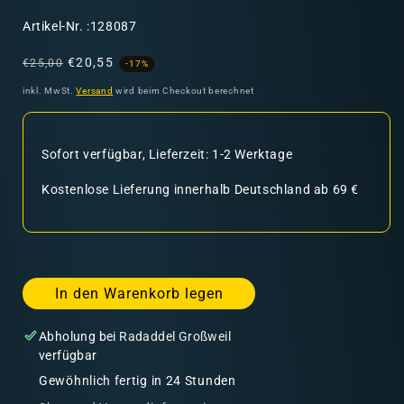
SKU:
Artikel-Nr. :128087
Normaler
Verkaufspreis
€20,55
€25,00
-17%
Preis
inkl. MwSt.
Versand
wird beim Checkout berechnet
Sofort verfügbar, Lieferzeit: 1-2 Werktage
Kostenlose Lieferung innerhalb Deutschland ab 69 €
In den Warenkorb legen
Abholung bei
Radaddel Großweil
verfügbar
Gewöhnlich fertig in 24 Stunden