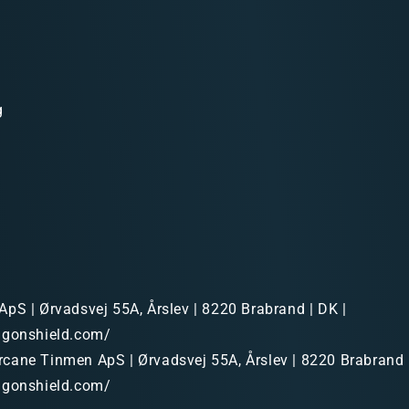
g
pS | Ørvadsvej 55A, Årslev | 8220 Brabrand | DK |
agonshield.com/
cane Tinmen ApS | Ørvadsvej 55A, Årslev | 8220 Brabrand 
agonshield.com/