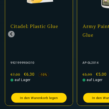
Army Painter - Super
Shade: Nul
Glue
24-14
AP-GL2014
9918995304806
Normaler
Verkaufspreis
€5,00
Normaler
Verkau
€5,20
€5,99
€6,30
-16%
Preis
auf Lager
Preis
nicht auf Lager
In den Warenkorb legen
Ausv