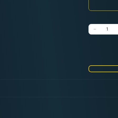
Verringere
die
Menge
für
Dragon
Shield
Standard
Sleeves
-
Matte
Gold
(100
Sleeves)