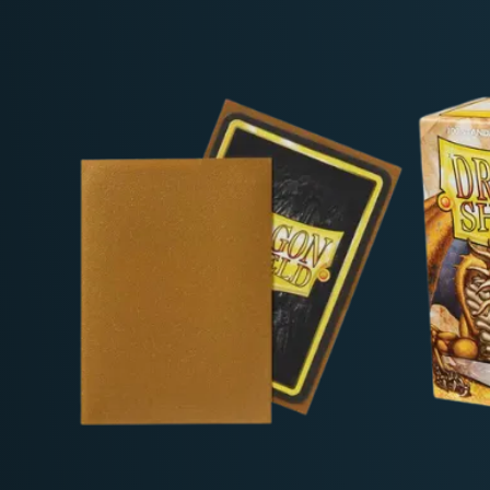
Deutschland: ab
69 €
Österreich & EU: ab
200 €
Schweiz: ab
350 €
Nicht-EU: kein kostenloser Versand
Lieferungen in Nicht-EU-Länder (z. B. Sc
nicht im Kaufpreis od
enthalten