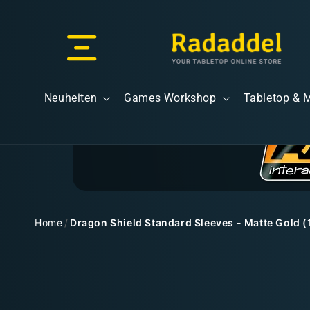
Direkt
zum
Inhalt
Versand & Lieferung
Neuheiten
Games Workshop
Tabletop & 
Versandkosten
Home
/
Dragon Shield Standard Sleeves - Matte Gold (
Zu
Kostenloser Versand
Produktinformationen
springen