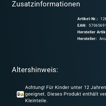
Zusatzinformationen
a
p
Artikel-Nr.:
12
p
EAN:
5706569
b
Hersteller Art
a
Hersteller:
Arc
r
e
r
I
Altershinweis:
n
h
a
Achtung! Für Kinder unter 12 Jahren
l
geeignet. Dieses Produkt enthält ve
t
Kleinteile.