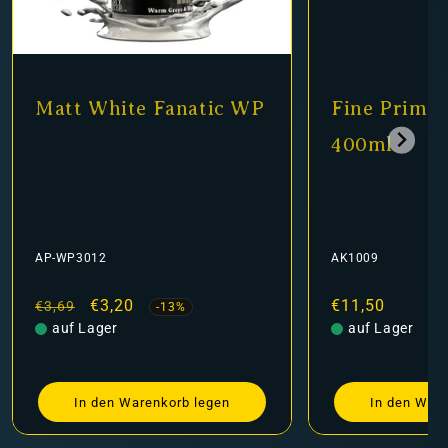
Fine Primer Black
Matt Black
400ml
AK1009
AP-WP3001
Normaler
€11,50
Normaler
Verkauf
€3,30
€3,69
Preis
auf Lager
Preis
auf Lager
In den Warenkorb legen
In den War