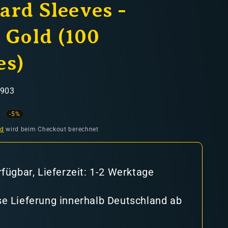
ard Sleeves -
 Gold (100
es)
6903
ufspreis
-5%
nd
wird beim Checkout berechnet
rfügbar, Lieferzeit: 1-2 Werktage
e Lieferung innerhalb Deutschland ab