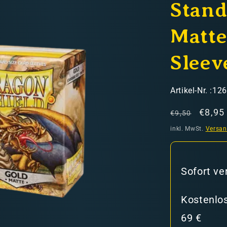
Stand
Matte
Sleev
hweiz)
SKU:
Artikel-Nr. :12
Normaler
Verka
€8,95
€9,50
Preis
inkl. MwSt.
Versa
er in den Versandkosten
Sofort ve
Kostenlos
69 €