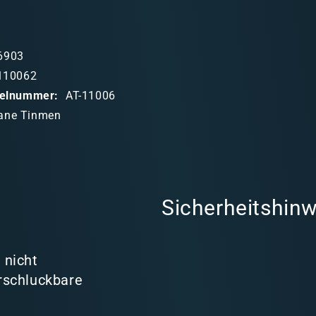
6903
110062
ikelnummer:
AT-11006
ane Tinmen
Sicherheitshinw
 nicht
rschluckbare