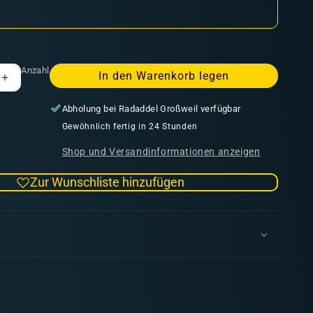
Anzahl
In den Warenkorb legen
Erhöhe
die
Abholung bei
Radaddel Großweil
verfügbar
Menge
für
Gewöhnlich fertig in 24 Stunden
Dragon
Shop und Versandinformationen anzeigen
Shield
Standard
Zur Wunschliste hinzufügen
Sleeves
-
Matte
Gold
(100
Sleeves)