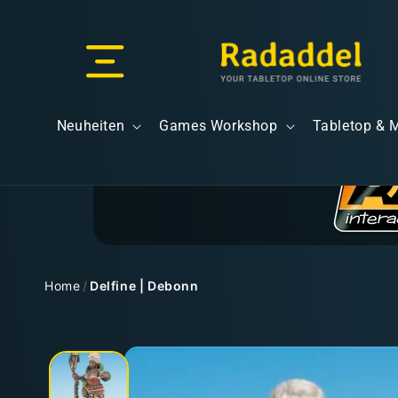
Direkt
zum
Inhalt
Versand & Lieferung
Neuheiten
Games Workshop
Tabletop & 
Versandkosten
Home
/
Delfine | Debonn
Zu
Kostenloser Versand
Produktinformationen
springen