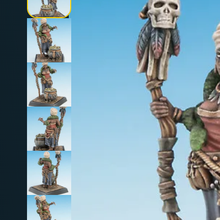
Deutschland: ab
69 €
Österreich & EU: ab
200 €
Schweiz: ab
350 €
Nicht-EU: kein kostenloser Versand
Lieferungen in Nicht-EU-Länder (z. B. Sc
nicht im Kaufpreis od
enthalten