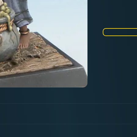
Menge
für
Delfine
|
Debonn