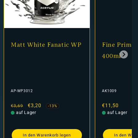
Fine Primer Black
Matt Bla
400ml
AK1009
AP-WP3001
Normaler
€11,50
Normaler
Verk
€3,3
€3,69
Preis
auf Lager
Preis
auf Lager
In den Warenkorb legen
In den 