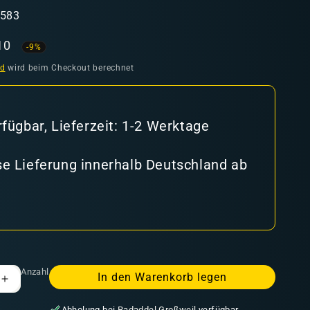
4583
aufspreis
10
-9%
nd
wird beim Checkout berechnet
rfügbar, Lieferzeit: 1-2 Werktage
e Lieferung innerhalb Deutschland ab
Anzahl
In den Warenkorb legen
Erhöhe
die
Abholung bei
Radaddel Großweil
verfügbar