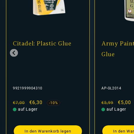
Army Painter - Super
Shade: N
Glue
24-14
AP-GL2014
9918995304
Normaler
Verkaufspreis
€5,00
Normaler
Ver
€5,
€5,99
€6,30
-16%
Preis
auf Lager
Preis
nicht auf La
In den Warenkorb legen