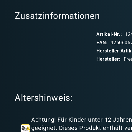
l
Zusatzinformationen
a
p
Artikel-Nr.:
12
p
EAN:
4260606
b
Hersteller Art
a
Hersteller:
Fre
r
e
r
I
Altershinweis:
n
h
a
Achtung! Für Kinder unter 12 Jahren
l
geeignet. Dieses Produkt enthält ve