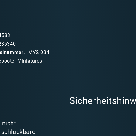
4583
236340
ikelnummer:
MYS 034
ebooter Miniatures
Sicherheitshinw
 nicht
rschluckbare