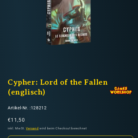
Nicht-EU: kein kostenloser Versand
Lieferungen in Nicht-EU-Länder (z. B. Schweiz)
nicht im Kaufpreis oder in
den Versandkosten enthalten
Medien
1
Cypher: Lord of the Fallen
in
Modal
öffnen
(englisch)
SKU:
Artikel-Nr. :128212
Normaler
€11,50
Preis
inkl. MwSt.
Versand
wird beim Checkout berechnet