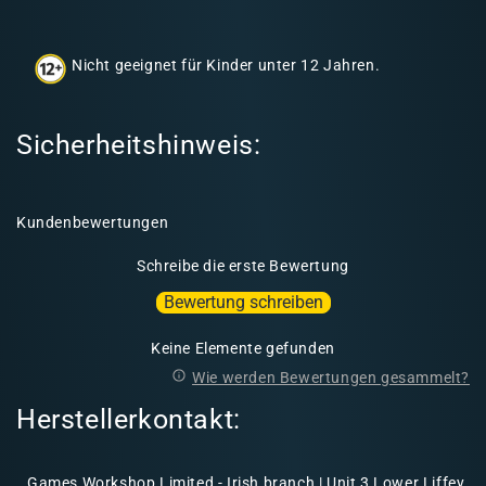
h
a
Nicht geeignet für Kinder unter 12 Jahren.
l
t
Sicherheitshinweis:
Kundenbewertungen
Schreibe die erste Bewertung
Bewertung schreiben
Keine Elemente gefunden
Wie werden Bewertungen gesammelt?
Herstellerkontakt:
Games Workshop Limited - Irish branch | Unit 3 Lower Liffey