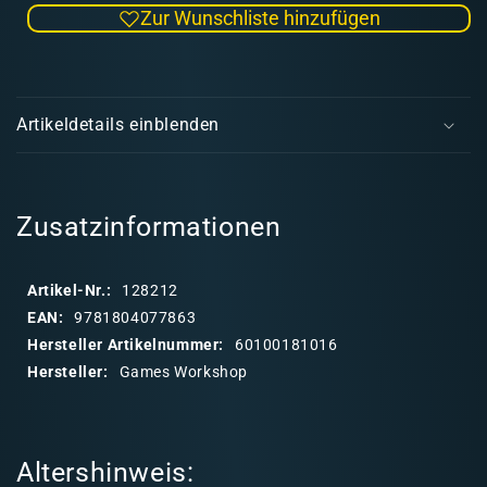
Zur Wunschliste hinzufügen
Menge
Men
für
für
Cypher:
Cyph
E
Lord
Lord
i
of
of
Artikeldetails einblenden
the
the
n
Fallen
Fall
k
(englisch)
(engl
l
a
Zusatzinformationen
p
p
Artikel-Nr.:
128212
b
EAN:
9781804077863
a
Hersteller Artikelnummer:
60100181016
r
Hersteller:
Games Workshop
e
r
I
Altershinweis:
n