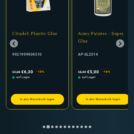
Citadel: Plastic Glue
Army Painter - Super
Glue
9921999904310
AP-GL2014
Normaler
Verkaufspreis
Normaler
Verkaufspreis
Preis
Preis
€6,30
€5,00
-10%
-16%
€7,00
€5,99
auf Lager
auf Lager
In den Warenkorb legen
In den Warenkorb legen