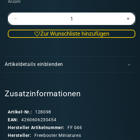
Anzahl
Verringere
Erhö
die
die
Zur Wunschliste hinzufügen
Menge
Men
für
für
Book
Boo
E
O&#39;Crews
O&#
i
2
2
Artikeldetails einblenden
(englisch)
(engl
n
k
l
a
Zusatzinformationen
p
p
Artikel-Nr.:
128098
b
EAN:
4260606230454
a
Hersteller Artikelnummer:
FF 046
r
Hersteller:
Freebooter Miniatures