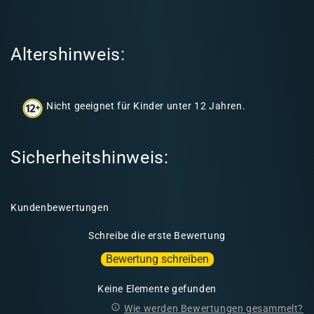
e
r
I
Altershinweis:
n
h
a
Nicht geeignet für Kinder unter 12 Jahren.
l
t
Sicherheitshinweis:
Kundenbewertungen
Schreibe die erste Bewertung
Bewertung schreiben
Keine Elemente gefunden
Wie werden Bewertungen gesammelt?