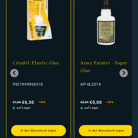
Citadel: Plastic Glue
Army Painter - Super
Glue
9921999904310
AP-GL2014
Normaler
Verkaufspreis
Normaler
Verkaufspreis
Preis
Preis
€6,30
€5,00
-10%
-16%
€7,00
€5,99
auf Lager
auf Lager
In den Warenkorb legen
In den Warenkorb legen