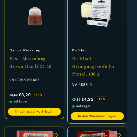
Anbieter:
Anbieter:
Games Workshop
Da Vinci
Base: Mournfang
Da Vinci
Brown (12ml) 21-20
Reinigungsseife für
Pinsel, 100 g
9918995028406
VA-4033_0
Normaler
Verkaufspreis
Preis
€3,20
-11%
€3,60
Normaler
Verkaufspreis
Preis
€4,35
-18%
€5,35
auf Lager
auf Lager
In den Warenkorb legen
In den Warenkorb legen