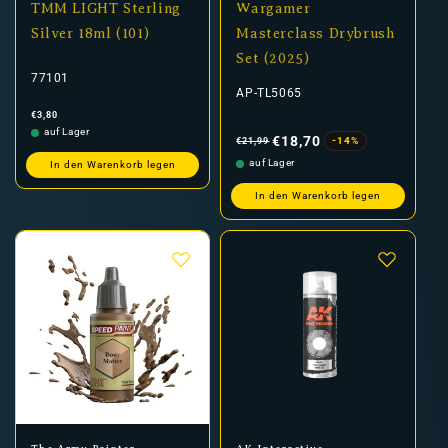
TMM LIGHT Sterling
Wargamer
Silver 18ml (101)
Masterclass Drybrush
Set (2025)
77101
AP-TL5065
Normaler
€3,80
Preis
Normaler
Verkaufspreis
auf Lager
Preis
€18,70
-14%
€21,99
auf Lager
In den Warenkorb legen
In den Warenkorb legen