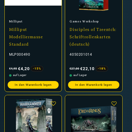
Anbieter:
Anbieter:
Milliput
Games Workshop
Milliput
Disciples of Tzeentch:
Modelliermasse
Schriftrollenkarten
Standard
(deutsch)
MLP000490
4050201014
Normaler
Verkaufspreis
Normaler
Verkaufspreis
Preis
Preis
€4,20
€22,10
-15%
-18%
€4,95
€27,00
auf Lager
auf Lager
In den Warenkorb legen
In den Warenkorb legen