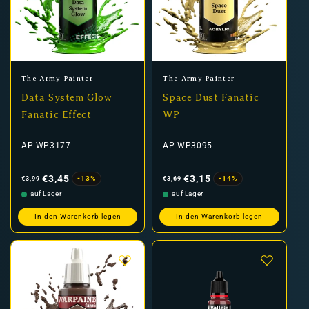
Anbieter:
Anbieter:
The Army Painter
The Army Painter
Data System Glow
Space Dust Fanatic
Fanatic Effect
WP
AP-WP3177
AP-WP3095
Normaler
Verkaufspreis
Normaler
Verkaufspreis
Preis
Preis
€3,45
€3,15
-13%
-14%
€3,99
€3,69
auf Lager
auf Lager
In den Warenkorb legen
In den Warenkorb legen