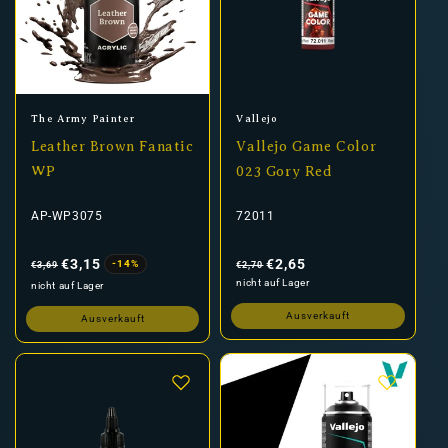
Anbieter:
Anbieter:
The Army Painter
Vallejo
Leather Brown Fanatic
Vallejo Game Color
WP
023 Gory Red
AP-WP3075
72011
Normaler
Verkaufspreis
Normaler
Verkaufspreis
Preis
Preis
€3,15
€2,65
-14%
€3,69
€2,70
nicht auf Lager
nicht auf Lager
Ausverkauft
Ausverkauft