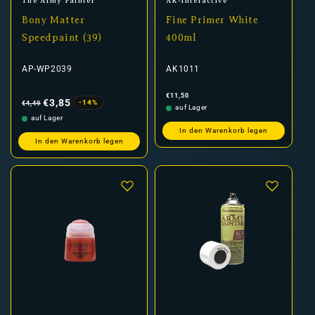
Anbieter:
Anbieter:
The Army Painter
AK-Interactive
Bony Matter
Fine Primer White
Speedpaint (39)
400ml
AP-WP2039
AK1011
Normaler
Verkaufspreis
Normaler
€11,50
Preis
Preis
€3,85
-14%
€4,49
auf Lager
auf Lager
In den Warenkorb legen
In den Warenkorb legen