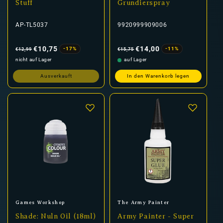
Stuff
Grundierspray
AP-TL5037
9920999909006
Normaler
Verkaufspreis
Normaler
Verkaufspreis
Preis
Preis
€10,75
€14,00
-17%
-11%
€12,99
€15,75
nicht auf Lager
auf Lager
Ausverkauft
In den Warenkorb legen
Anbieter:
Anbieter:
Games Workshop
The Army Painter
Shade: Nuln Oil (18ml)
Army Painter - Super