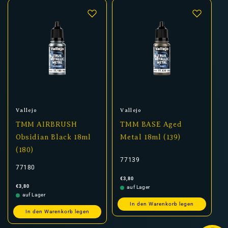
Anbieter:
Anbieter:
Vallejo
Vallejo
TMM AIRBRUSH
TMM BASE Aged
Obsidian Black 18ml
Metal 18ml (139)
(180)
77139
77180
Normaler
€3,80
Preis
Normaler
€3,80
auf Lager
Preis
auf Lager
In den Warenkorb legen
In den Warenkorb legen