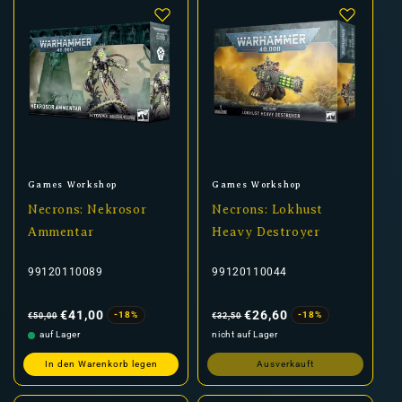
Anbieter:
Anbieter:
Games Workshop
Games Workshop
Necrons: Nekrosor
Necrons: Lokhust
Ammentar
Heavy Destroyer
99120110089
99120110044
Normaler
Verkaufspreis
Normaler
Verkaufspreis
Preis
Preis
€41,00
€26,60
-18%
-18%
€50,00
€32,50
auf Lager
nicht auf Lager
In den Warenkorb legen
Ausverkauft