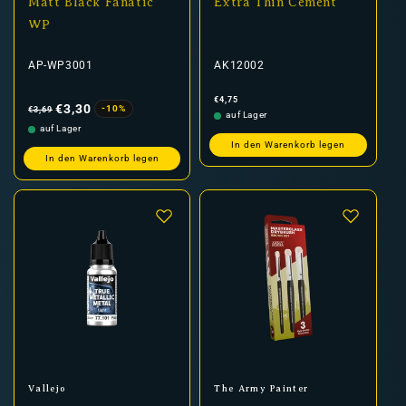
Matt Black Fanatic
Extra Thin Cement
WP
AP-WP3001
AK12002
Normaler
Verkaufspreis
Normaler
€4,75
Preis
Preis
€3,30
-10%
€3,69
auf Lager
auf Lager
In den Warenkorb legen
In den Warenkorb legen
Anbieter:
Anbieter:
Vallejo
The Army Painter