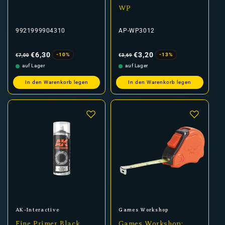
WP
9921999904310
AP-WP3012
Normaler
Verkaufspreis
Normaler
Verkaufspreis
Preis
Preis
€6,30
€3,20
-10%
-13%
€7,00
€3,69
auf Lager
auf Lager
In den Warenkorb legen
In den Warenkorb legen
Anbieter:
Anbieter:
AK-Interactive
Games Workshop
Fine Primer Black
Games Workshop: