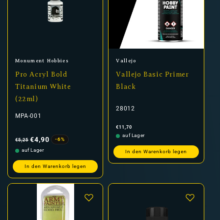
Anbieter:
Anbieter:
Monument Hobbies
Vallejo
Pro Acryl Bold
Vallejo Basic Primer
Titanium White
Black
(22ml)
28012
MPA-001
Normaler
€11,70
Preis
Normaler
Verkaufspreis
auf Lager
Preis
€4,90
-6%
€5,25
auf Lager
In den Warenkorb legen
In den Warenkorb legen