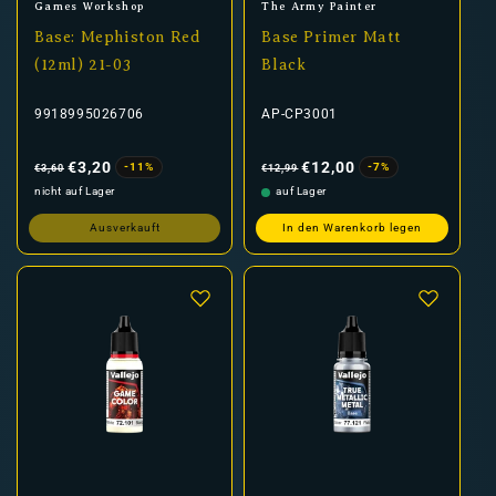
Anbieter:
Anbieter:
Games Workshop
The Army Painter
Base: Mephiston Red
Base Primer Matt
(12ml) 21-03
Black
9918995026706
AP-CP3001
Normaler
Verkaufspreis
Normaler
Verkaufspreis
Preis
Preis
€3,20
€12,00
-11%
-7%
€3,60
€12,99
nicht auf Lager
auf Lager
Ausverkauft
In den Warenkorb legen