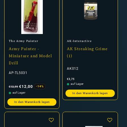
Anbieter:
Anbieter:
The Army Painter
AK-Interactive
Army Painter -
AK Streaking Grime
Miniature and Model
(1)
Drill
AK012
AP-TL5031
Normaler
€3,75
Preis
Normaler
Verkaufspreis
auf Lager
Preis
€12,00
-14%
€13,99
auf Lager
In den Warenkorb legen
In den Warenkorb legen