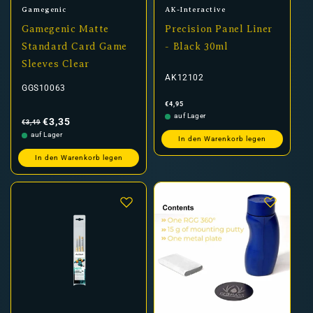
Anbieter:
Anbieter:
Gamegenic
AK-Interactive
Gamegenic Matte
Precision Panel Liner
Standard Card Game
- Black 30ml
Sleeves Clear
AK12102
GGS10063
Normaler
€4,95
Preis
Normaler
Verkaufspreis
auf Lager
Preis
€3,35
€3,49
auf Lager
In den Warenkorb legen
In den Warenkorb legen