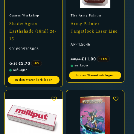
Anbieter:
Anbieter:
Games Workshop
The Army Painter
Shade: Agrax
Army Painter -
Earthshade (18ml) 24-
Targetlock Laser Line
15
AP-TL5046
9918995305006
Normaler
Verkaufspreis
Preis
€11,00
-15%
€12,99
Normaler
Verkaufspreis
Preis
€5,70
-9%
€6,30
auf Lager
auf Lager
In den Warenkorb legen
In den Warenkorb legen