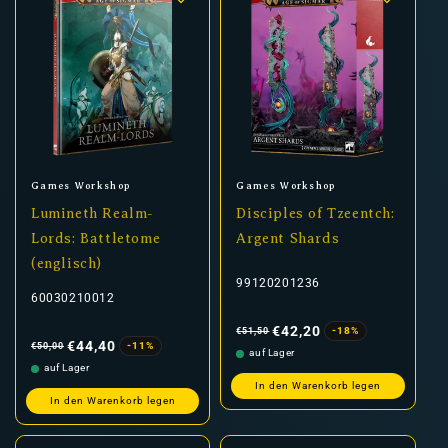
Anbieter:
Anbieter:
Games Workshop
Games Workshop
Lumineth Realm-
Disciples of Tzeentch:
Lords: Battletome
Argent Shards
(englisch)
99120201236
60030210012
Normaler
Verkaufspreis
Preis
€42,20
-18%
€51,50
Normaler
Verkaufspreis
Preis
€44,40
-11%
€50,00
auf Lager
auf Lager
In den Warenkorb legen
In den Warenkorb legen