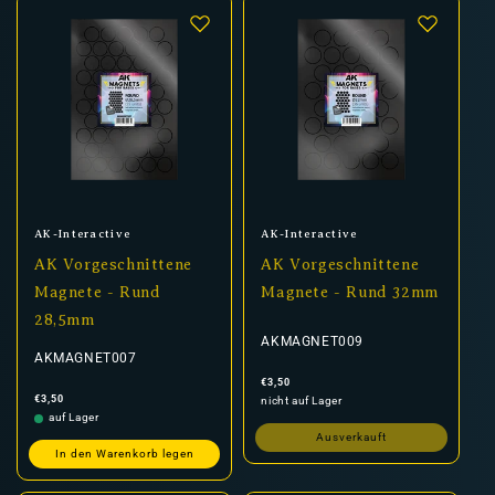
Anbieter:
Anbieter:
AK-Interactive
AK-Interactive
AK Vorgeschnittene
AK Vorgeschnittene
Magnete - Rund
Magnete - Rund 32mm
28,5mm
AKMAGNET009
AKMAGNET007
Normaler
€3,50
Preis
Normaler
€3,50
nicht auf Lager
Preis
auf Lager
Ausverkauft
In den Warenkorb legen