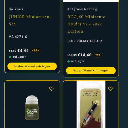
Anbieter:
Anbieter:
Da Vinci
Redgrass Gaming
JUNIOR Miniaturen-
RGG360 Miniature
Set
Holder v2 - 2022
Edition
VA-4271_0
RGG-360-MAG-BL-GR
Normaler
Verkaufspreis
Preis
€4,45
-19%
€5,50
Normaler
Verkaufspreis
Preis
€14,40
-9%
€15,99
auf Lager
auf Lager
In den Warenkorb legen
In den Warenkorb legen