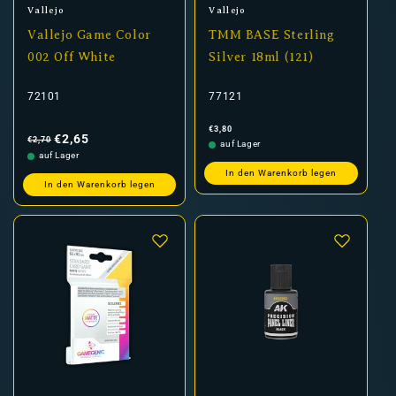
Anbieter:
Anbieter:
Vallejo
Vallejo
Vallejo Game Color
TMM BASE Sterling
002 Off White
Silver 18ml (121)
72101
77121
Normaler
Verkaufspreis
Normaler
€3,80
Preis
Preis
€2,65
€2,70
auf Lager
auf Lager
In den Warenkorb legen
In den Warenkorb legen