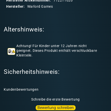
Hersteller Artikelnummer:
772211020
r
Hersteller:
Warlord Games
e
r
I
Altershinweis:
n
h
a
Achtung! Für Kinder unter 12 Jahren nicht
l
geeignet. Dieses Produkt enthält verschluckbare
Kleinteile.
t
Sicherheitshinweis:
Kundenbewertungen
Schreibe die erste Bewertung
Bewertung schreiben