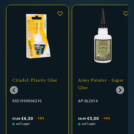
Citadel: Plastic Glue
Army Painter - Super
Glue
9921999904310
AP-GL2014
Normaler
Verkaufspreis
Normaler
Verkaufspreis
Preis
Preis
€6,30
€5,00
-10%
-16%
€7,00
€5,99
auf Lager
auf Lager