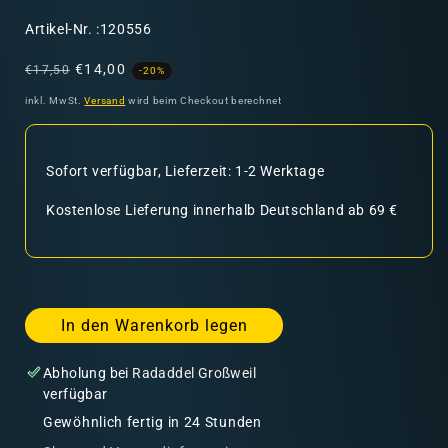
SKU:
Artikel-Nr. :120556
Normaler
Verkaufspreis
€14,00
€17,50
-20%
Preis
inkl. MwSt.
Versand
wird beim Checkout berechnet
Sofort verfügbar, Lieferzeit: 1-2 Werktage
Kostenlose Lieferung innerhalb Deutschland ab 69 €
In den Warenkorb legen
Abholung bei
Radaddel Großweil
verfügbar
Gewöhnlich fertig in 24 Stunden