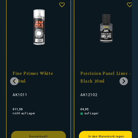
Fine Primer White
Precision Panel Liner -
400ml
Black 30ml
AK1011
AK12102
Normaler
Normaler
€11,50
€4,95
Preis
Preis
nicht auf Lager
auf Lager
Ausverkauft
In den Warenkorb legen