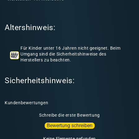
r
e
r
Altershinweis:
I
n
h
Für Kinder unter 16 Jahren nicht geeignet. Beim
a
Umgang sind die Sicherheitshinweise des
l
Herstellers zu beachten.
t
Sicherheitshinweis:
Kundenbewertungen
Schreibe die erste Bewertung
Bewertung schreiben
Keine Elemente gefunden