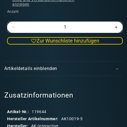
anzeigen
Anzahl
Verringere
Erhö
die
die
Zur Wunschliste hinzufügen
Menge
Men
für
für
Watercolor
Wate
E
Pencil
Penc
i
Chipping
Chip
Artikeldetails einblenden
Color
Colo
n
k
l
a
Zusatzinformationen
p
p
Artikel-Nr.:
119644
b
Hersteller Artikelnummer:
AK10019-5
a
Hersteller:
AK-Interactive