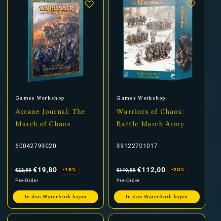
Anbieter:
Anbieter:
Games Workshop
Games Workshop
Arcane Journal: The
Warriors of Chaos:
March of Chaos
Battle March Army
60042799020
99122701017
Normaler
Verkaufspreis
Normaler
Verkaufspreis
Preis
Preis
€19,80
€112,00
-10%
-20%
€22,00
€140,00
Pre-Order
Pre-Order
In den Warenkorb legen
In den Warenkorb legen