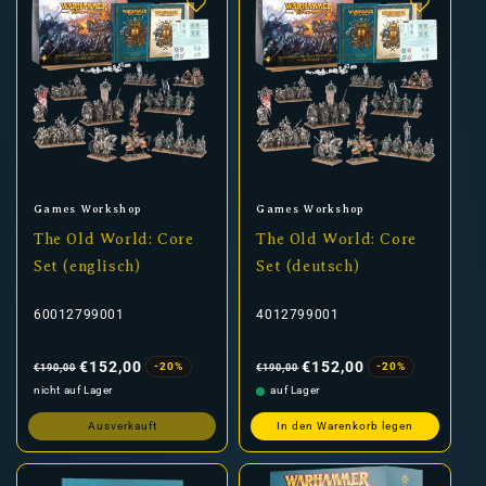
Anbieter:
Anbieter:
Games Workshop
Games Workshop
The Old World: Core
The Old World: Core
Set (englisch)
Set (deutsch)
60012799001
4012799001
Normaler
Verkaufspreis
Normaler
Verkaufspreis
Preis
Preis
€152,00
€152,00
-20%
-20%
€190,00
€190,00
nicht auf Lager
auf Lager
Ausverkauft
In den Warenkorb legen