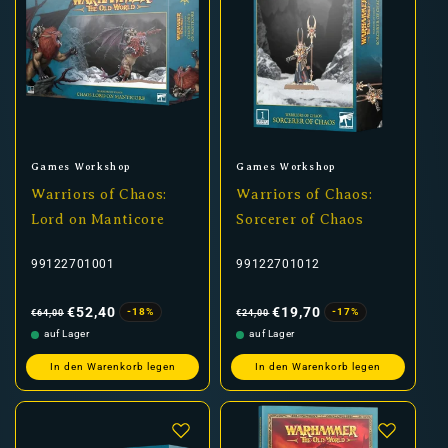
Anbieter:
Anbieter:
Games Workshop
Games Workshop
Warriors of Chaos:
Warriors of Chaos:
Lord on Manticore
Sorcerer of Chaos
99122701001
99122701012
Normaler
Verkaufspreis
Normaler
Verkaufspreis
Preis
Preis
€52,40
€19,70
-18%
-17%
€64,00
€24,00
auf Lager
auf Lager
In den Warenkorb legen
In den Warenkorb legen