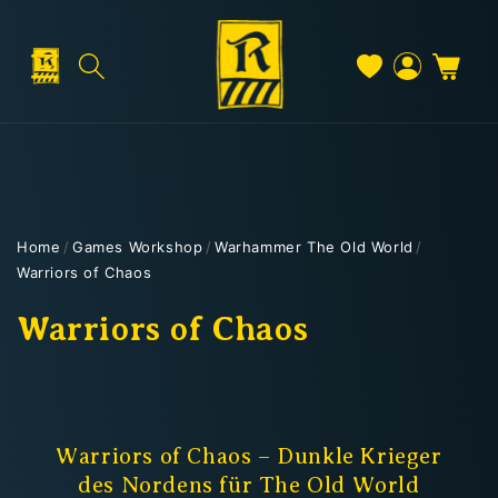
Direkt
zum
Inhalt
Warenkorb
Versand & Lieferung
Einloggen
Home
/
Games Workshop
/
Warhammer The Old World
/
Warriors of Chaos
Versandkosten
K
Warriors of Chaos
a
Kostenloser Versand
t
Deutschland: ab
69 €
e
Warriors of Chaos – Dunkle Krieger
Österreich & EU: ab
200 €
des Nordens für The Old World
Schweiz: ab
350 €