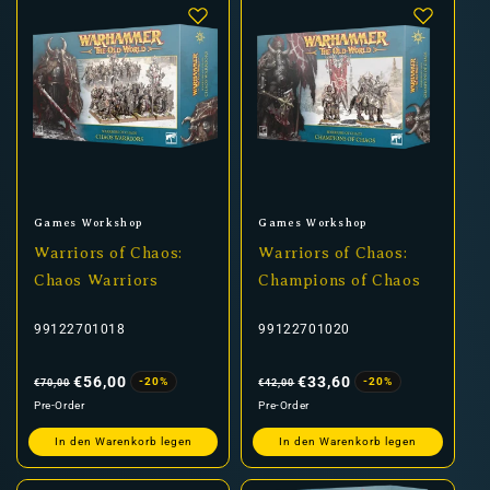
Anbieter:
Anbieter:
Games Workshop
Games Workshop
Warriors of Chaos:
Warriors of Chaos:
Chaos Warriors
Champions of Chaos
99122701018
99122701020
Normaler
Verkaufspreis
Normaler
Verkaufspreis
Preis
Preis
€56,00
€33,60
-20%
-20%
€70,00
€42,00
Pre-Order
Pre-Order
In den Warenkorb legen
In den Warenkorb legen