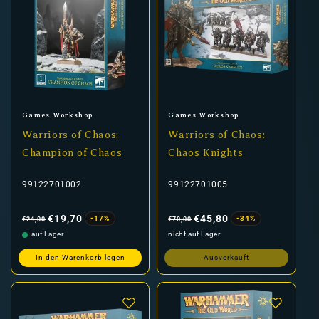
Anbieter:
Anbieter:
Games Workshop
Games Workshop
Warriors of Chaos:
Warriors of Chaos:
Champion of Chaos
Chaos Knights
99122701002
99122701005
Normaler
Verkaufspreis
Normaler
Verkaufspreis
Preis
Preis
€19,70
€45,80
-17%
-34%
€24,00
€70,00
auf Lager
nicht auf Lager
In den Warenkorb legen
Ausverkauft