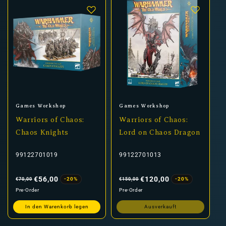
Anbieter:
Anbieter:
Games Workshop
Games Workshop
Warriors of Chaos:
Warriors of Chaos:
Chaos Knights
Lord on Chaos Dragon
99122701019
99122701013
Normaler
Verkaufspreis
Normaler
Verkaufspreis
Preis
Preis
€56,00
€120,00
-20%
-20%
€70,00
€150,00
Pre-Order
Pre-Order
In den Warenkorb legen
Ausverkauft