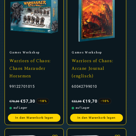
Anbieter:
Anbieter:
Games Workshop
Games Workshop
Warriors of Chaos:
Warriors of Chaos:
Chaos Marauder
Arcane Journal
Horsemen
(englisch)
99122701015
60042799010
Normaler
Verkaufspreis
Normaler
Verkaufspreis
Preis
Preis
€57,30
€19,70
-18%
-10%
€70,00
€22,00
auf Lager
auf Lager
In den Warenkorb legen
In den Warenkorb legen