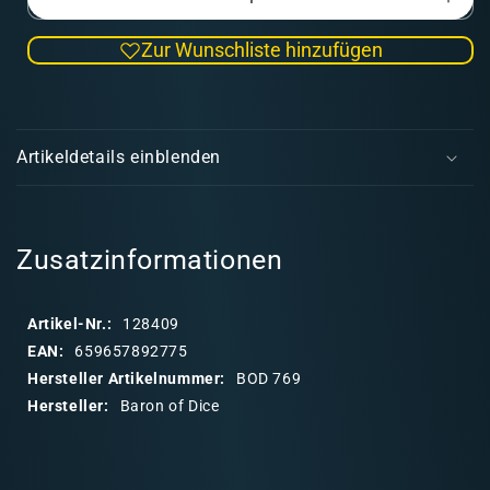
Verringere
Erhö
die
die
Zur Wunschliste hinzufügen
Menge
Men
für
für
Warrior
Warr
E
Knights
Knig
i
Blue
Blue
Artikeldetails einblenden
Inlay
Inlay
n
Round
Rou
k
16mm
16m
l
(25
(25
a
Zusatzinformationen
Stück)
Stüc
p
p
Artikel-Nr.:
128409
b
EAN:
659657892775
a
Hersteller Artikelnummer:
BOD 769
r
Hersteller:
Baron of Dice
e
r
I