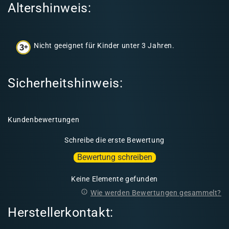
Altershinweis:
n
h
a
Nicht geeignet für Kinder unter 3 Jahren.
l
t
Sicherheitshinweis:
Kundenbewertungen
Schreibe die erste Bewertung
Bewertung schreiben
Keine Elemente gefunden
Wie werden Bewertungen gesammelt?
Herstellerkontakt: