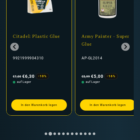
Citadel: Plastic Glue
Army Painter - Super
Glue
9921999904310
AP-GL2014
Normaler
Verkaufspreis
Normaler
Verkaufspreis
Preis
Preis
€6,30
€5,00
-10%
-16%
€7,00
€5,99
auf Lager
auf Lager
In den Warenkorb legen
In den Warenkorb legen