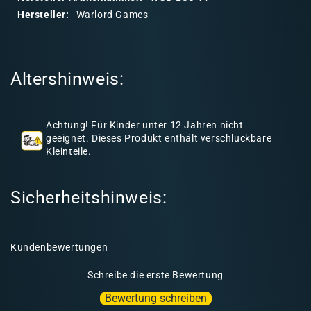
r
Hersteller:
Warlord Games
e
r
I
Altershinweis:
n
h
a
Achtung! Für Kinder unter 12 Jahren nicht
l
geeignet. Dieses Produkt enthält verschluckbare
Kleinteile.
t
Sicherheitshinweis:
Kundenbewertungen
Schreibe die erste Bewertung
Bewertung schreiben