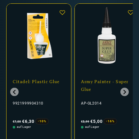
Citadel: Plastic Glue
Army Painter - Super
Glue
9921999904310
AP-GL2014
Normaler
Verkaufspreis
Normaler
Verkaufspreis
Preis
Preis
€6,30
€5,00
-10%
-16%
€7,00
€5,99
auf Lager
auf Lager