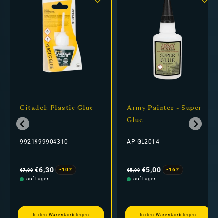
Citadel: Plastic Glue
Army Painter - Super
Glue
9921999904310
AP-GL2014
Normaler
Verkaufspreis
Normaler
Verkaufspreis
Preis
Preis
€6,30
€5,00
-10%
-16%
€7,00
€5,99
auf Lager
auf Lager
In den Warenkorb legen
In den Warenkorb legen