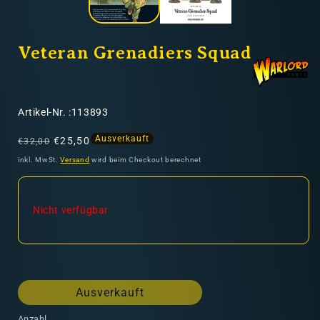
Veteran Grenadiers Squad
SKU:
Artikel-Nr. :113893
Normaler
Verkaufspreis
Ausverkauft
€25,50
€32,00
Preis
inkl. MwSt.
Versand
wird beim Checkout berechnet
Nicht verfügbar
Ausverkauft
Anzahl