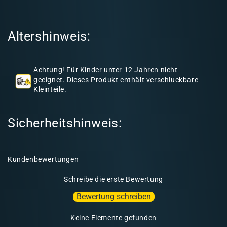
r
I
Altershinweis:
n
h
a
Achtung! Für Kinder unter 12 Jahren nicht
l
geeignet. Dieses Produkt enthält verschluckbare
Kleinteile.
t
Sicherheitshinweis:
Kundenbewertungen
Schreibe die erste Bewertung
Bewertung schreiben
Keine Elemente gefunden