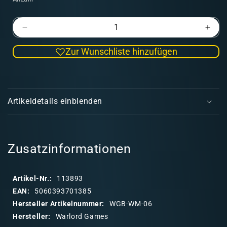
Verringere
Erhö
die
die
Zur Wunschliste hinzufügen
Menge
Men
für
für
Veteran
Vete
E
Grenadiers
Gren
i
Squad
Squ
Artikeldetails einblenden
n
k
l
a
Zusatzinformationen
p
p
Artikel-Nr.:
113893
b
EAN:
5060393701385
a
Hersteller Artikelnummer:
WGB-WM-06
r
Hersteller:
Warlord Games
e