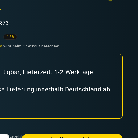
t
7873
ufspreis
-12%
nd
wird beim Checkout berechnet
rfügbar, Lieferzeit: 1-2 Werktage
e Lieferung innerhalb Deutschland ab
Anzahl