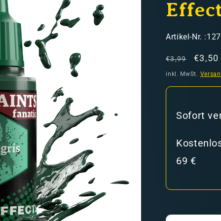
Effec
SKU:
Artikel-Nr. :12
Normaler
Verka
€3,50
€3,99
Preis
inkl. MwSt.
Versa
hweiz)
Sofort ve
er in den Versandkosten
Kostenlos
69 €