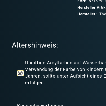
EAN:
5713799
b
Hersteller Art
a
Hersteller:
The
r
e
r
I
Altershinweis:
n
h
a
Ungiftige Acrylfarben auf Wasserbas
l
Verwendung der Farbe von Kindern 
t
Jahren, sollte unter Aufsicht eines
erfolgen.
Kundenbewertungen