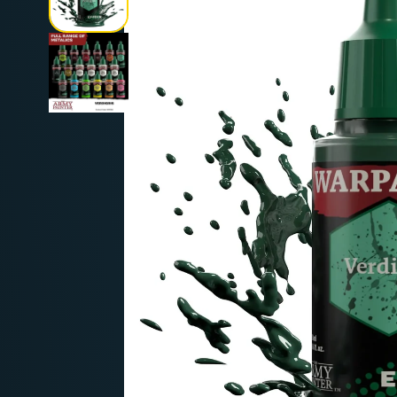
Deutschland: ab
69 €
Österreich & EU: ab
200 €
Schweiz: ab
350 €
Nicht-EU: kein kostenloser Versand
Lieferungen in Nicht-EU-Länder (z. B. Sc
nicht im Kaufpreis od
enthalten