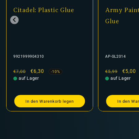
Citadel: Plastic Glue
Army Paint
Glue
9921999904310
AP-GL2014
Normaler
Verkaufspreis
€6,30
Normaler
Verkau
€5,00
€7,00
€5,99
-10%
Preis
auf Lager
Preis
auf Lager
In den Warenkorb legen
In den Wa