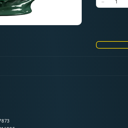
Verringere
die
Menge
für
Verdigris
Fanatic
Effect
7873