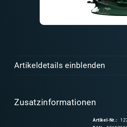
Medien
1
in
Modal
öffnen
E
Artikeldetails einblenden
i
n
k
l
Zusatzinformationen
a
p
Artikel-Nr.:
12
p