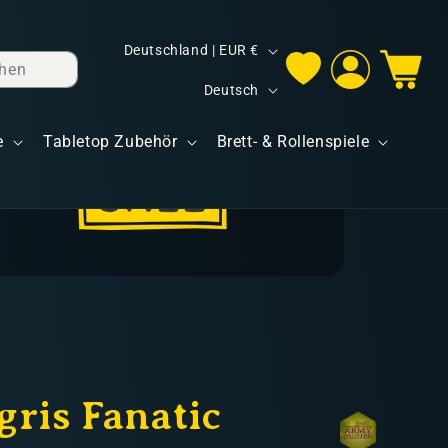
L
Deutschland | EUR €
hen
Einloggen
Warenkorb
a
S
Deutsch
n
p
d
e
Tabletop Zubehör
Brett- & Rollenspiele
r
/
a
R
c
e
h
g
e
i
o
n
gris Fanatic