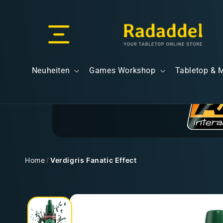
Direkt
zum
Inhalt
Versand & Lieferung
Neuheiten
Games Workshop
Tabletop & 
Versandkosten
Home
/
Verdigris Fanatic Effect
Zu
Kostenloser Versand
Produktinformationen
springen