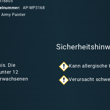
316805
ikelnummer:
AP-WP3168
 Army Painter
Sicherheitshinw
is. Die
Kann allergische
unter 12
 Erwachsenen
Verursacht schwe