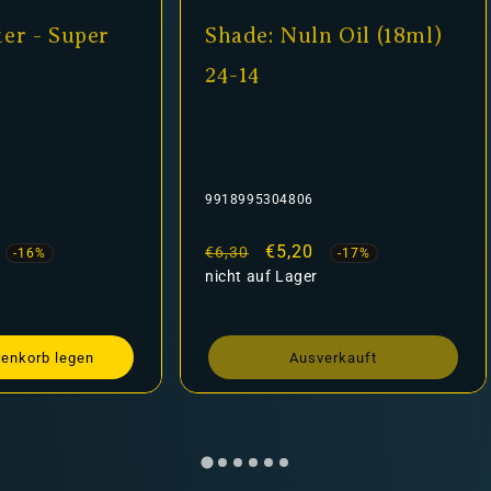
er - Super
Shade: Nuln Oil (18ml)
24-14
9918995304806
fspreis
Normaler
Verkaufspreis
€5,20
€6,30
-16%
-17%
Preis
nicht auf Lager
renkorb legen
Ausverkauft