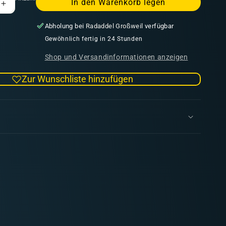
In den Warenkorb legen
Erhöhe
die
Abholung bei
Radaddel Großweil
verfügbar
Menge
für
Gewöhnlich fertig in 24 Stunden
Verdigris
Shop und Versandinformationen anzeigen
Fanatic
Effect
Zur Wunschliste hinzufügen