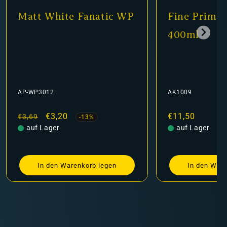
Matt White Fanatic WP
Fine Primer
400ml
AP-WP3012
AK1009
Normaler
Verkaufspreis
€3,20
Normaler
€11,50
€3,69
-13%
Preis
auf Lager
Preis
auf Lager
In den Warenkorb legen
In den Ware