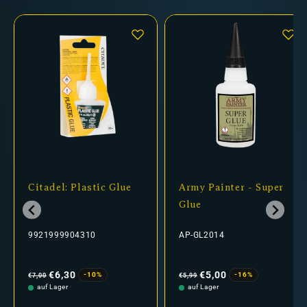
Citadel: Plastic Glue
Army Painter - Super
Glue
9921999904310
AP-GL2014
Normaler
Verkaufspreis
Normaler
Verkaufspreis
Preis
Preis
€6,30
€5,00
-10%
-16%
€7,00
€5,99
auf Lager
auf Lager