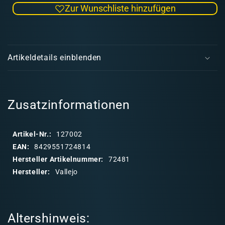
Zur Wunschliste hinzufügen
Menge
Men
für
für
Vallejo
Valle
E
Xpress
Xpre
i
Color
Colo
Artikeldetails einblenden
Heretic
Here
n
Turquoise
Turq
k
l
a
Zusatzinformationen
p
p
Artikel-Nr.:
127002
b
EAN:
8429551724814
a
Hersteller Artikelnummer:
72481
r
Hersteller:
Vallejo
e
r
I
Altershinweis:
n