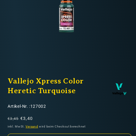
Nicht-EU: kein kostenloser Versand
Lieferungen in Nicht-EU-Länder (z. B. Schweiz)
nicht im Kaufpreis oder in
den Versandkosten enthalten
Medien
1
Vallejo Xpress Color
in
Modal
öffnen
Heretic Turquoise
SKU:
Artikel-Nr. :127002
Normaler
Verkaufspreis
€3,40
€3,45
Preis
inkl. MwSt.
Versand
wird beim Checkout berechnet