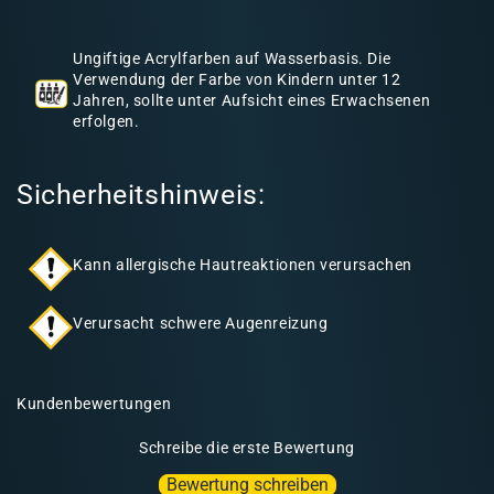
h
a
Ungiftige Acrylfarben auf Wasserbasis. Die
l
Verwendung der Farbe von Kindern unter 12
Jahren, sollte unter Aufsicht eines Erwachsenen
t
erfolgen.
Sicherheitshinweis:
Kann allergische Hautreaktionen verursachen
Verursacht schwere Augenreizung
Kundenbewertungen
Schreibe die erste Bewertung
Bewertung schreiben