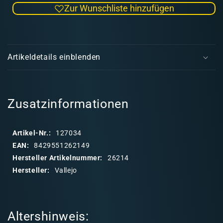
Zur Wunschliste hinzufügen
Menge
Men
für
für
Vallejo
Valle
E
Textur
Text
i
Black
Blac
Artikeldetails einblenden
Lava-
Lava
n
Asphalt
Asph
k
l
a
Zusatzinformationen
p
p
Artikel-Nr.:
127034
b
EAN:
8429551262149
a
Hersteller Artikelnummer:
26214
r
Hersteller:
Vallejo
e
r
I
Altershinweis:
n