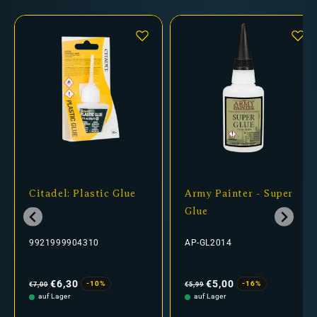
Citadel: Plastic Glue
Army Painter - Super
Glue
9921999904310
AP-GL2014
Normaler
Verkaufspreis
Normaler
Verkaufspreis
Preis
Preis
€6,30
€5,00
-10%
-16%
€7,00
€5,99
auf Lager
auf Lager