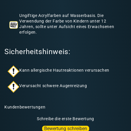
h
a
Ungiftige Acrylfarben auf Wasserbasis. Die
l
Verwendung der Farbe von Kindern unter 12
Jahren, sollte unter Aufsicht eines Erwachsenen
t
erfolgen.
Sicherheitshinweis:
Kann allergische Hautreaktionen verursachen
Verursacht schwere Augenreizung
Kundenbewertungen
Schreibe die erste Bewertung
Bewertung schreiben