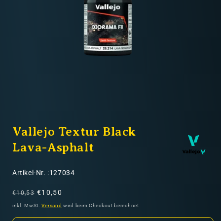
Nicht-EU: kein kostenloser Versand
Lieferungen in Nicht-EU-Länder (z. B. Schweiz)
nicht im Kaufpreis oder in
den Versandkosten enthalten
Medien
1
Vallejo Textur Black
in
Modal
öffnen
Lava-Asphalt
SKU:
Artikel-Nr. :127034
Normaler
Verkaufspreis
€10,50
€10,53
Preis
inkl. MwSt.
Versand
wird beim Checkout berechnet