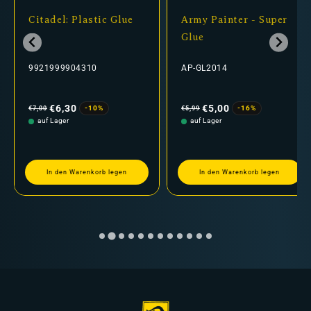
Citadel: Plastic Glue
Army Painter - Super
Glue
9921999904310
AP-GL2014
Normaler
Verkaufspreis
Normaler
Verkaufspreis
Preis
Preis
€6,30
€5,00
-10%
-16%
€7,00
€5,99
auf Lager
auf Lager
In den Warenkorb legen
In den Warenkorb legen