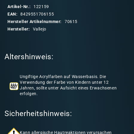
70615
7061
p
Artikel-Nr.:
122159
b
EAN:
8429551706155
a
Hersteller Artikelnummer:
70615
r
Hersteller:
Vallejo
e
r
I
Altershinweis:
n
h
a
Ungiftige Acrylfarben auf Wasserbasis. Die
l
Verwendung der Farbe von Kindern unter 12
Jahren, sollte unter Aufsicht eines Erwachsenen
t
erfolgen.
Sicherheitshinweis:
Kann allergische Hautreaktionen verursachen