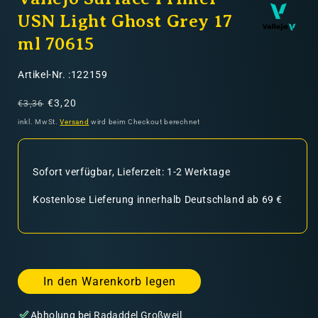
USN Light Ghost Grey 17
ml 70615
SKU:
Artikel-Nr. :122159
Normaler
Verkaufspreis
€3,20
€3,36
Preis
inkl. MwSt.
Versand
wird beim Checkout berechnet
Sofort verfügbar, Lieferzeit: 1-2 Werktage
Kostenlose Lieferung innerhalb Deutschland ab 69 €
In den Warenkorb legen
Abholung bei
Radaddel Großweil