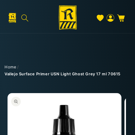
Direkt
zum
Inhalt
Warenkorb
Versand & Lieferung
Einloggen
Home
/
Vallejo Surface Primer USN Light Ghost Grey 17 ml 70615
Versandkosten
duktinformationen
ingen
Kostenloser Versand
Deutschland: ab
69 €
Österreich & EU: ab
200 €
Schweiz: ab
350 €