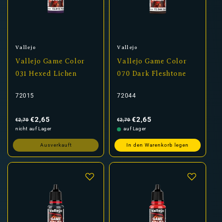
Anbieter:
Anbieter:
Vallejo
Vallejo
Vallejo Game Color
Vallejo Game Color
031 Hexed Lichen
070 Dark Fleshtone
72015
72044
Normaler
Verkaufspreis
Normaler
Verkaufspreis
Preis
Preis
€2,65
€2,65
€2,70
€2,70
nicht auf Lager
auf Lager
Ausverkauft
In den Warenkorb legen