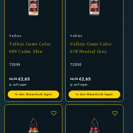
Anbieter:
Anbieter:
Vallejo
Vallejo
Vallejo Game Color
Vallejo Game Color
009 Cadm. Skin
078 Neutral Grey
72099
72050
Normaler
Verkaufspreis
Normaler
Verkaufspreis
Preis
Preis
€2,65
€2,65
€2,70
€2,70
auf Lager
auf Lager
In den Warenkorb legen
In den Warenkorb legen