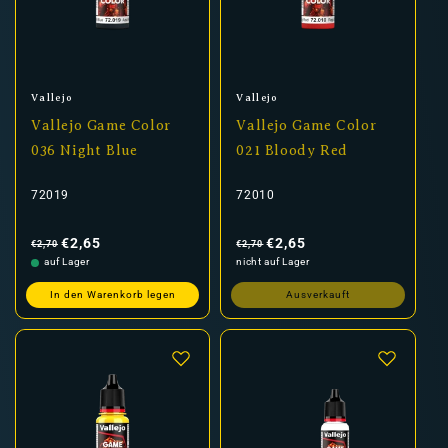
Anbieter:
Anbieter:
Vallejo
Vallejo
Vallejo Game Color
Vallejo Game Color
036 Night Blue
021 Bloody Red
72019
72010
Normaler
Verkaufspreis
Normaler
Verkaufspreis
Preis
Preis
€2,65
€2,65
€2,70
€2,70
auf Lager
nicht auf Lager
In den Warenkorb legen
Ausverkauft