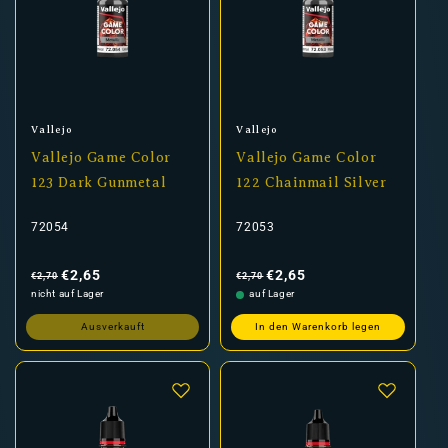
Anbieter:
Anbieter:
Vallejo
Vallejo
Vallejo Game Color
Vallejo Game Color
123 Dark Gunmetal
122 Chainmail Silver
72054
72053
Normaler
Verkaufspreis
Normaler
Verkaufspreis
Preis
Preis
€2,65
€2,65
€2,70
€2,70
nicht auf Lager
auf Lager
Ausverkauft
In den Warenkorb legen