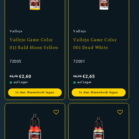
Anbieter:
Anbieter:
Vallejo
Vallejo
Vallejo Game Color
Vallejo Game Color
013 Bald Moon Yellow
001 Dead White
72005
72001
Normaler
Verkaufspreis
Normaler
Verkaufspreis
Preis
Preis
€2,60
€2,65
€2,70
€2,70
auf Lager
auf Lager
In den Warenkorb legen
In den Warenkorb legen