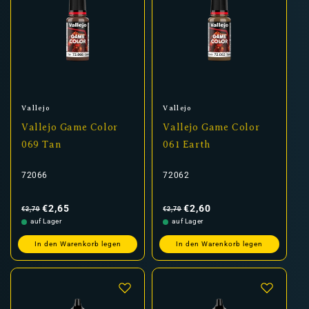
Anbieter:
Anbieter:
Vallejo
Vallejo
Vallejo Game Color
Vallejo Game Color
069 Tan
061 Earth
72066
72062
Normaler
Verkaufspreis
Normaler
Verkaufspreis
Preis
Preis
€2,65
€2,60
€2,70
€2,70
auf Lager
auf Lager
In den Warenkorb legen
In den Warenkorb legen