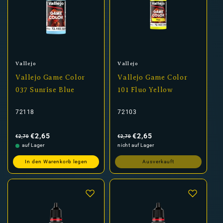
Anbieter:
Anbieter:
Vallejo
Vallejo
Vallejo Game Color
Vallejo Game Color
037 Sunrise Blue
101 Fluo Yellow
72118
72103
Normaler
Verkaufspreis
Normaler
Verkaufspreis
Preis
Preis
€2,65
€2,65
€2,70
€2,70
auf Lager
nicht auf Lager
In den Warenkorb legen
Ausverkauft