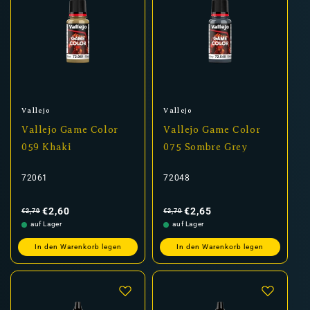
Anbieter:
Anbieter:
Vallejo
Vallejo
Vallejo Game Color
Vallejo Game Color
059 Khaki
075 Sombre Grey
72061
72048
Normaler
Verkaufspreis
Normaler
Verkaufspreis
Preis
Preis
€2,60
€2,65
€2,70
€2,70
auf Lager
auf Lager
In den Warenkorb legen
In den Warenkorb legen