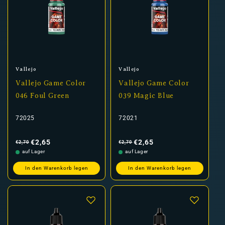
Anbieter:
Anbieter:
Vallejo
Vallejo
Vallejo Game Color
Vallejo Game Color
046 Foul Green
039 Magic Blue
72025
72021
Normaler
Verkaufspreis
Normaler
Verkaufspreis
Preis
Preis
€2,65
€2,65
€2,70
€2,70
auf Lager
auf Lager
In den Warenkorb legen
In den Warenkorb legen