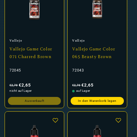
Anbieter:
Anbieter:
Vallejo
Vallejo
Vallejo Game Color
Vallejo Game Color
071 Charred Brown
065 Beasty Brown
72045
72043
Normaler
Verkaufspreis
Normaler
Verkaufspreis
Preis
Preis
€2,65
€2,65
€2,70
€2,70
nicht auf Lager
auf Lager
Ausverkauft
In den Warenkorb legen