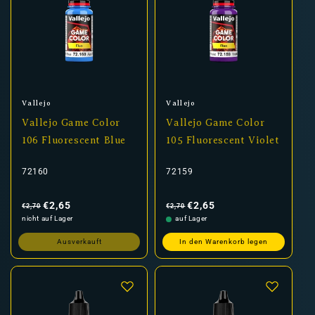
Anbieter:
Anbieter:
Vallejo
Vallejo
Vallejo Game Color
Vallejo Game Color
106 Fluorescent Blue
105 Fluorescent Violet
72160
72159
Normaler
Verkaufspreis
Normaler
Verkaufspreis
Preis
Preis
€2,65
€2,65
€2,70
€2,70
nicht auf Lager
auf Lager
Ausverkauft
In den Warenkorb legen