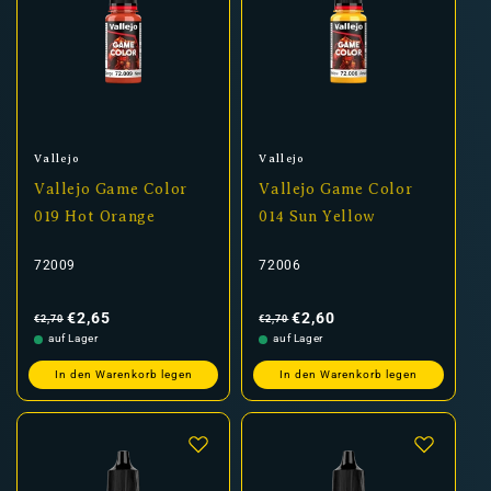
Anbieter:
Anbieter:
Vallejo
Vallejo
Vallejo Game Color
Vallejo Game Color
019 Hot Orange
014 Sun Yellow
72009
72006
Normaler
Verkaufspreis
Normaler
Verkaufspreis
Preis
Preis
€2,65
€2,60
€2,70
€2,70
auf Lager
auf Lager
In den Warenkorb legen
In den Warenkorb legen