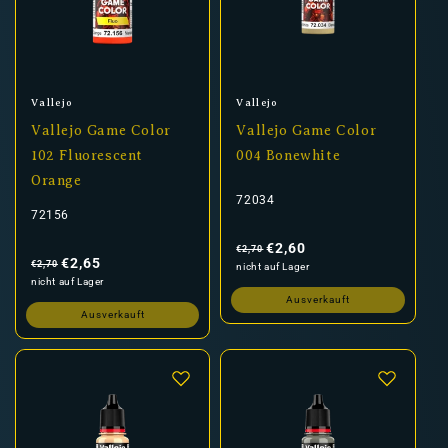
Anbieter:
Anbieter:
Vallejo
Vallejo
Vallejo Game Color
Vallejo Game Color
102 Fluorescent
004 Bonewhite
Orange
72034
72156
Normaler
Verkaufspreis
Preis
€2,60
€2,70
Normaler
Verkaufspreis
Preis
€2,65
€2,70
nicht auf Lager
nicht auf Lager
Ausverkauft
Ausverkauft