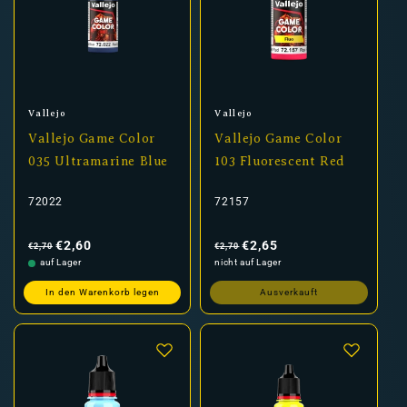
Anbieter:
Anbieter:
Vallejo
Vallejo
Vallejo Game Color
Vallejo Game Color
035 Ultramarine Blue
103 Fluorescent Red
72022
72157
Normaler
Verkaufspreis
Normaler
Verkaufspreis
Preis
Preis
€2,60
€2,65
€2,70
€2,70
auf Lager
nicht auf Lager
In den Warenkorb legen
Ausverkauft