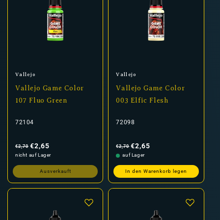
Anbieter:
Anbieter:
Vallejo
Vallejo
Vallejo Game Color
Vallejo Game Color
107 Fluo Green
003 Elfic Flesh
72104
72098
Normaler
Verkaufspreis
Normaler
Verkaufspreis
Preis
Preis
€2,65
€2,65
€2,70
€2,70
nicht auf Lager
auf Lager
Ausverkauft
In den Warenkorb legen