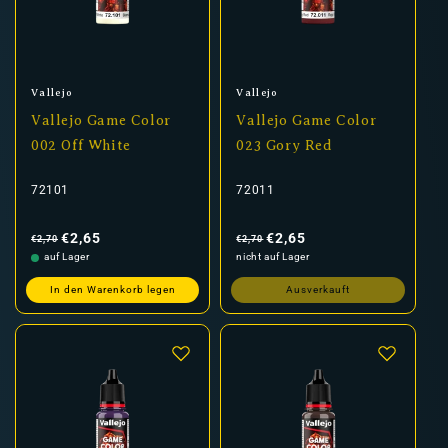
und die Farbauswahl, die du für jedes Miniaturenprojekt
brauchst. Entdecke jetzt Vallejo Game Color und bring
deine Fantasy- und Sci-Fi-Modelle mit intensiven Farben
und professionellen Ergebnissen zum Leben.
Anbieter:
Anbieter:
Vallejo
Vallejo
Vallejo Game Color
Vallejo Game Color
002 Off White
023 Gory Red
72101
72011
Normaler
Verkaufspreis
Normaler
Verkaufspreis
Preis
Preis
€2,65
€2,65
€2,70
€2,70
auf Lager
nicht auf Lager
In den Warenkorb legen
Ausverkauft