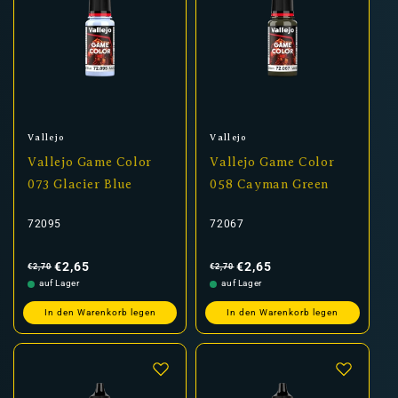
Anbieter:
Anbieter:
Vallejo
Vallejo
Vallejo Game Color
Vallejo Game Color
073 Glacier Blue
058 Cayman Green
72095
72067
Normaler
Verkaufspreis
Normaler
Verkaufspreis
Preis
Preis
€2,65
€2,65
€2,70
€2,70
auf Lager
auf Lager
In den Warenkorb legen
In den Warenkorb legen