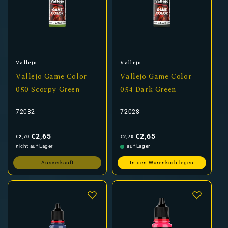
Anbieter:
Anbieter:
Vallejo
Vallejo
Vallejo Game Color
Vallejo Game Color
050 Scorpy Green
054 Dark Green
72032
72028
Normaler
Verkaufspreis
Normaler
Verkaufspreis
Preis
Preis
€2,65
€2,65
€2,70
€2,70
nicht auf Lager
auf Lager
Ausverkauft
In den Warenkorb legen