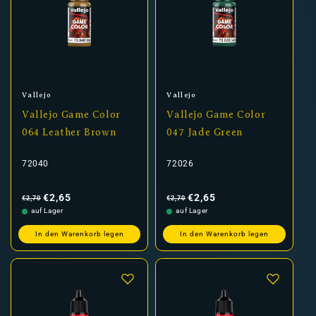
Anbieter:
Anbieter:
Vallejo
Vallejo
Vallejo Game Color
Vallejo Game Color
064 Leather Brown
047 Jade Green
72040
72026
Normaler
Verkaufspreis
Normaler
Verkaufspreis
Preis
Preis
€2,65
€2,65
€2,70
€2,70
auf Lager
auf Lager
In den Warenkorb legen
In den Warenkorb legen