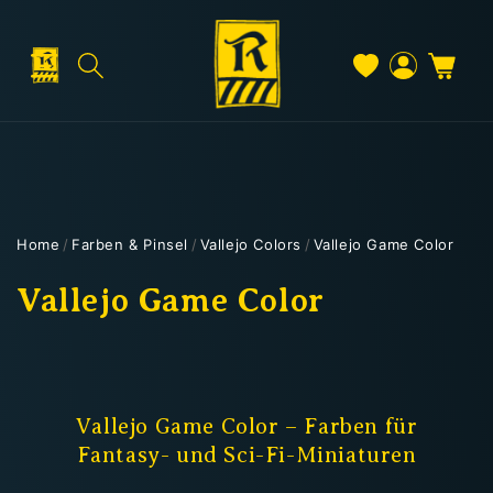
Direkt
zum
Inhalt
Warenkorb
Versand & Lieferung
Einloggen
Home
/
Farben & Pinsel
/
Vallejo Colors
/
Vallejo Game Color
Versandkosten
K
Vallejo Game Color
a
t
Kostenloser Versand
e
Vallejo Game Color – Farben für
Deutschland: ab
69 €
Fantasy- und Sci-Fi-Miniaturen
g
Österreich & EU: ab
200 €
Schweiz: ab
350 €