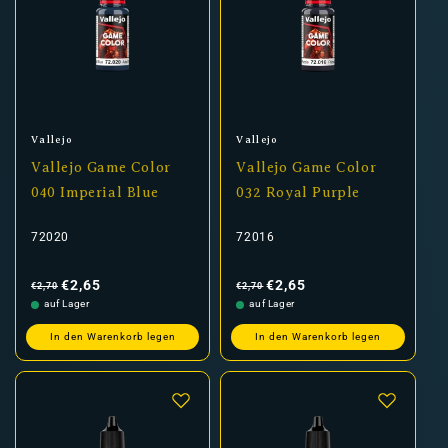
Anbieter:
Anbieter:
Vallejo
Vallejo
Vallejo Game Color
Vallejo Game Color
040 Imperial Blue
032 Royal Purple
72020
72016
Normaler
Verkaufspreis
Normaler
Verkaufspreis
Preis
Preis
€2,65
€2,65
€2,70
€2,70
auf Lager
auf Lager
In den Warenkorb legen
In den Warenkorb legen