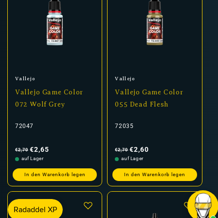
Anbieter:
Anbieter:
Vallejo
Vallejo
Vallejo Game Color
Vallejo Game Color
072 Wolf Grey
055 Dead Flesh
72047
72035
Normaler
Verkaufspreis
Normaler
Verkaufspreis
Preis
Preis
€2,65
€2,60
€2,70
€2,70
auf Lager
auf Lager
In den Warenkorb legen
In den Warenkorb legen