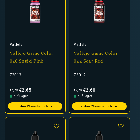
Anbieter:
Anbieter:
Vallejo
Vallejo
Vallejo Game Color
Vallejo Game Color
026 Squid Pink
022 Scar Red
72013
72012
Normaler
Verkaufspreis
Normaler
Verkaufspreis
Preis
Preis
€2,65
€2,60
€2,70
€2,70
auf Lager
auf Lager
In den Warenkorb legen
In den Warenkorb legen