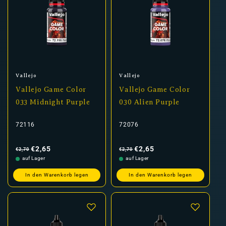
Anbieter:
Anbieter:
Vallejo
Vallejo
Vallejo Game Color
Vallejo Game Color
033 Midnight Purple
030 Alien Purple
72116
72076
Normaler
Verkaufspreis
Normaler
Verkaufspreis
Preis
Preis
€2,65
€2,65
€2,70
€2,70
auf Lager
auf Lager
In den Warenkorb legen
In den Warenkorb legen