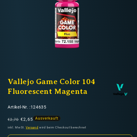
Nicht-EU: kein kostenloser Versand
Lieferungen in Nicht-EU-Länder (z. B. Schweiz)
nicht im Kaufpreis oder in
den Versandkosten enthalten
Medien
1
Vallejo Game Color 104
in
Modal
öffnen
Fluorescent Magenta
SKU:
Artikel-Nr. :124635
Normaler
Verkaufspreis
Ausverkauft
€2,65
€2,70
Preis
inkl. MwSt.
Versand
wird beim Checkout berechnet