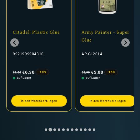
Citadel: Plastic Glue
Army Painter - Super
Glue
9921999904310
AP-GL2014
Normaler
Verkaufspreis
Normaler
Verkaufspreis
Preis
Preis
€6,30
€5,00
-10%
-16%
€7,00
€5,99
auf Lager
auf Lager
In den Warenkorb legen
In den Warenkorb legen