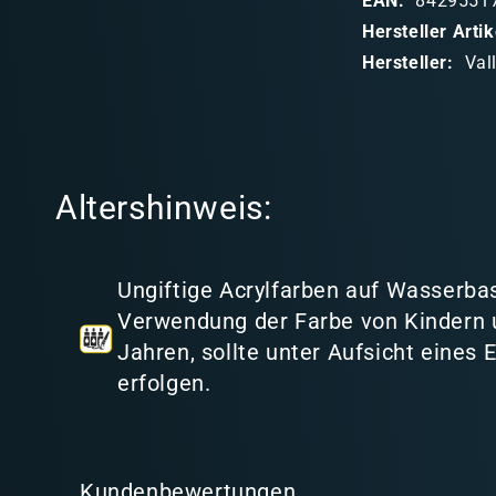
EAN:
8429551
b
Hersteller Art
a
Hersteller:
Val
r
e
r
I
Altershinweis:
n
h
a
Ungiftige Acrylfarben auf Wasserbas
l
Verwendung der Farbe von Kindern 
t
Jahren, sollte unter Aufsicht eines
erfolgen.
Kundenbewertungen