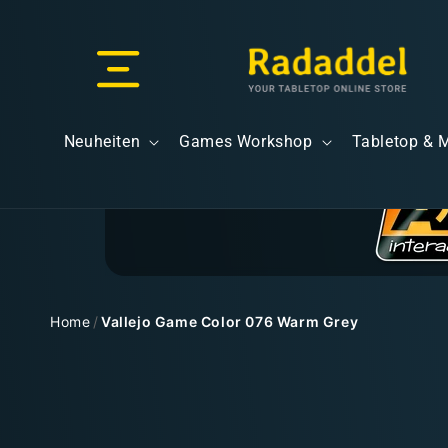
Direkt
zum
Inhalt
Versand & Lieferung
Neuheiten
Games Workshop
Tabletop & 
Versandkosten
Home
/
Vallejo Game Color 076 Warm Grey
Zu
Kostenloser Versand
Produktinformationen
springen