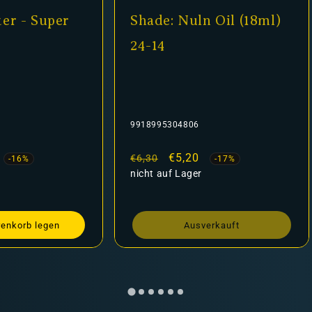
er - Super
Shade: Nuln Oil (18ml)
24-14
9918995304806
fspreis
Normaler
Verkaufspreis
€5,20
€6,30
-16%
-17%
Preis
nicht auf Lager
renkorb legen
Ausverkauft