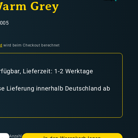
Warm Grey
6005
ufspreis
nd
wird beim Checkout berechnet
rfügbar, Lieferzeit: 1-2 Werktage
e Lieferung innerhalb Deutschland ab
Anzahl