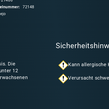
721486
ikelnummer:
72148
lejo
Sicherheitshinw
is. Die
Kann allergische
unter 12
 Erwachsenen
Verursacht schwe