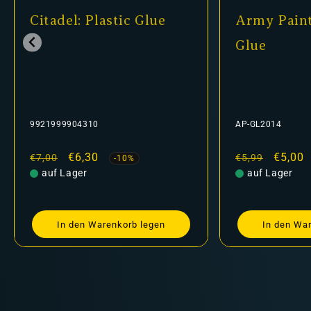
Citadel: Plastic Glue
Army Paint
Glue
9921999904310
AP-GL2014
Normaler
Verkaufspreis
€6,30
Normaler
Verkau
€5,00
€7,00
€5,99
-10%
Preis
auf Lager
Preis
auf Lager
In den Warenkorb legen
In den Wa