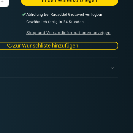
In den Warenkorb legen
Erhöhe
die
Abholung bei
Radaddel Großweil
verfügbar
Menge
für
Gewöhnlich fertig in 24 Stunden
Vallejo
Shop und Versandinformationen anzeigen
Game
Color
Zur Wunschliste hinzufügen
076
Warm
Grey