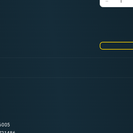
Verringere
die
Menge
für
Vallejo
Game
Color
076
Warm
Grey
6005