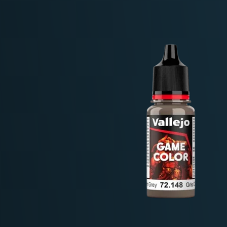
Deutschland: ab
69 €
Österreich & EU: ab
200 €
Schweiz: ab
350 €
Nicht-EU: kein kostenloser Versand
Lieferungen in Nicht-EU-Länder (z. B. Sc
nicht im Kaufpreis od
enthalten