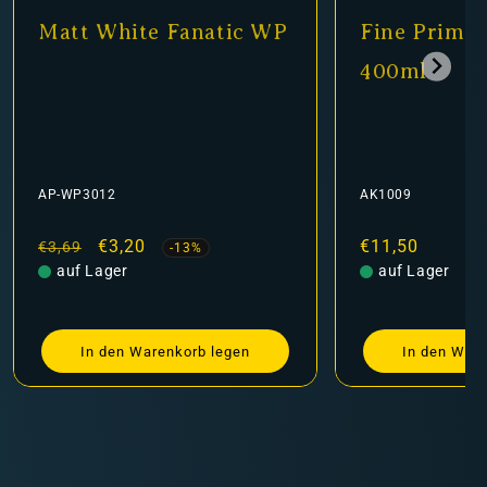
Matt White Fanatic WP
Fine Primer
400ml
AP-WP3012
AK1009
Normaler
Verkaufspreis
€3,20
Normaler
€11,50
€3,69
-13%
Preis
auf Lager
Preis
auf Lager
In den Warenkorb legen
In den Ware