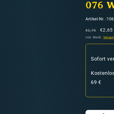
076 
SKU:
Artikel-Nr. :10
Normaler
Verka
€2,65
€2,70
Preis
inkl. MwSt.
Versa
hweiz)
Sofort ve
er in den Versandkosten
Kostenlos
69 €