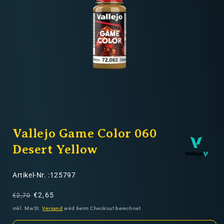
Nicht-EU: kein kostenloser Versand
Lieferungen in Nicht-EU-Länder (z. B. Schweiz)
nicht im Kaufpreis oder in
den Versandkosten enthalten
Medien
1
Vallejo Game Color 060
in
Modal
öffnen
Desert Yellow
SKU:
Artikel-Nr. :125797
Normaler
Verkaufspreis
€2,65
€2,70
Preis
inkl. MwSt.
Versand
wird beim Checkout berechnet