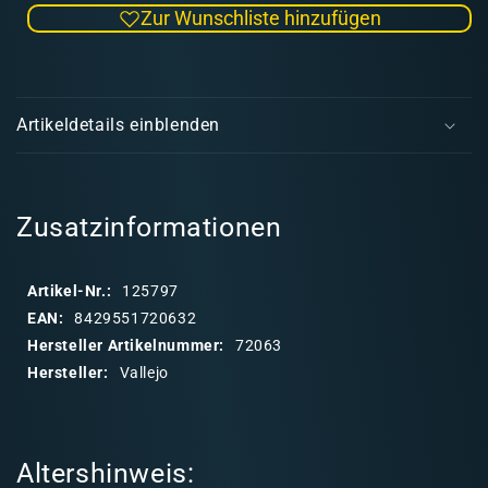
Zur Wunschliste hinzufügen
Menge
Men
für
für
Vallejo
Valle
E
Game
Gam
i
Color
Colo
Artikeldetails einblenden
060
060
n
Desert
Dese
k
Yellow
Yell
l
a
Zusatzinformationen
p
p
Artikel-Nr.:
125797
b
EAN:
8429551720632
a
Hersteller Artikelnummer:
72063
r
Hersteller:
Vallejo
e
r
I
Altershinweis:
n