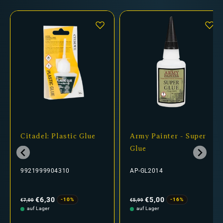
Citadel: Plastic Glue
Army Painter - Super
Glue
9921999904310
AP-GL2014
Normaler
Verkaufspreis
Normaler
Verkaufspreis
Preis
Preis
€6,30
€5,00
-10%
-16%
€7,00
€5,99
auf Lager
auf Lager