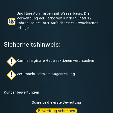
h
a
Ungiftige Acrylfarben auf Wasserbasis. Die
l
Verwendung der Farbe von Kindern unter 12
Jahren, sollte unter Aufsicht eines Erwachsenen
t
erfolgen.
Sicherheitshinweis:
Kann allergische Hautreaktionen verursachen
Verursacht schwere Augenreizung
Kundenbewertungen
Schreibe die erste Bewertung
Bewertung schreiben