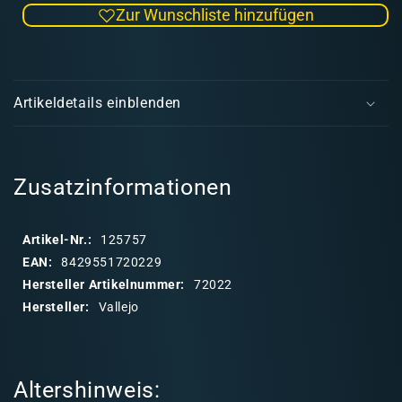
Zur Wunschliste hinzufügen
Menge
Men
für
für
Vallejo
Valle
E
Game
Gam
i
Color
Colo
Artikeldetails einblenden
035
035
n
Ultramarine
Ultr
k
Blue
Blue
l
a
Zusatzinformationen
p
p
Artikel-Nr.:
125757
b
EAN:
8429551720229
a
Hersteller Artikelnummer:
72022
r
Hersteller:
Vallejo
e
r
I
Altershinweis:
n