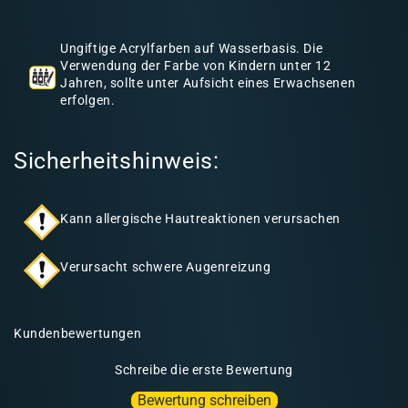
h
a
Ungiftige Acrylfarben auf Wasserbasis. Die
l
Verwendung der Farbe von Kindern unter 12
Jahren, sollte unter Aufsicht eines Erwachsenen
t
erfolgen.
Sicherheitshinweis:
Kann allergische Hautreaktionen verursachen
Verursacht schwere Augenreizung
Kundenbewertungen
Schreibe die erste Bewertung
Bewertung schreiben