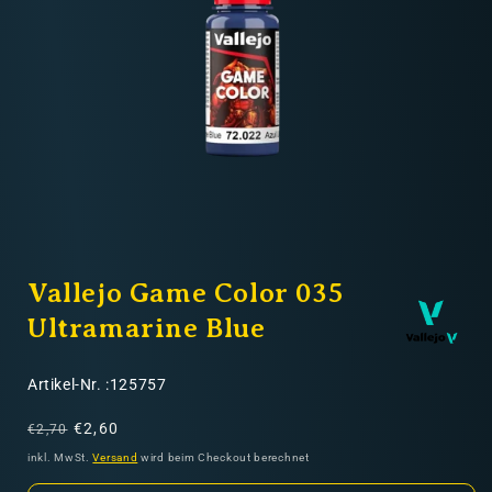
Nicht-EU: kein kostenloser Versand
Lieferungen in Nicht-EU-Länder (z. B. Schweiz)
nicht im Kaufpreis oder in
den Versandkosten enthalten
Medien
1
Vallejo Game Color 035
in
Modal
öffnen
Ultramarine Blue
SKU:
Artikel-Nr. :125757
Normaler
Verkaufspreis
€2,60
€2,70
Preis
inkl. MwSt.
Versand
wird beim Checkout berechnet