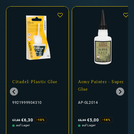
Citadel: Plastic Glue
Army Painter - Super
Glue
9921999904310
AP-GL2014
Normaler
Verkaufspreis
Normaler
Verkaufspreis
Preis
Preis
€6,30
€5,00
-10%
-16%
€7,00
€5,99
auf Lager
auf Lager