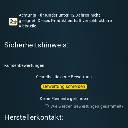
h
a
Achtung! Für Kinder unter 12 Jahren nicht
l
geeignet. Dieses Produkt enthält verschluckbare
Kleinteile.
t
Sicherheitshinweis:
Kundenbewertungen
Schreibe die erste Bewertung
Bewertung schreiben
Keine Elemente gefunden
Wie werden Bewertungen gesammelt?
Herstellerkontakt: