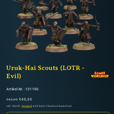
Nicht-EU: kein kostenloser Versand
Lieferungen in Nicht-EU-Länder (z. B. Schweiz)
nicht im Kaufpreis oder in
den Versandkosten enthalten
Medien
1
Uruk-Hai Scouts (LOTR -
in
Modal
öffnen
Evil)
SKU:
Artikel-Nr. :131190
Normaler
Verkaufspreis
€40,30
€42,00
Preis
inkl. MwSt.
Versand
wird beim Checkout berechnet