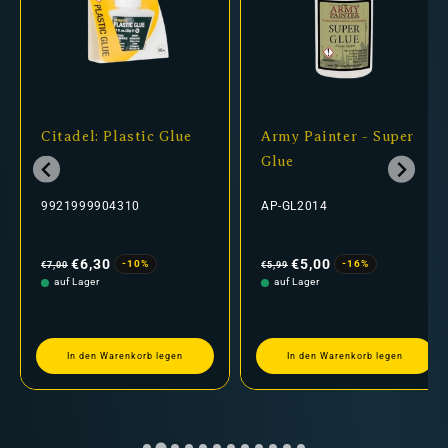
Citadel: Plastic Glue
Army Painter - Super
Glue
9921999904310
AP-GL2014
Normaler
Verkaufspreis
Normaler
Verkaufspreis
Preis
Preis
€6,30
€5,00
-10%
-16%
€7,00
€5,99
auf Lager
auf Lager
In den Warenkorb legen
In den Warenkorb legen