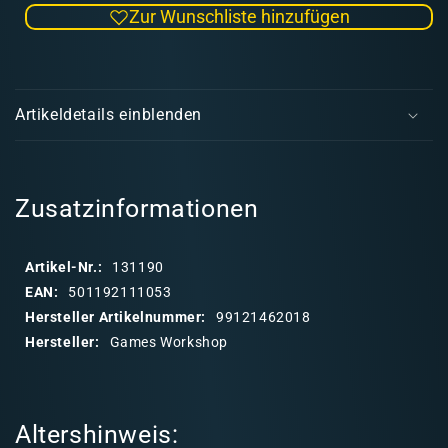
Zur Wunschliste hinzufügen
Menge
Men
für
für
Uruk-
Uruk
E
Hai
Hai
i
Scouts
Scou
Artikeldetails einblenden
(LOTR
(LO
n
-
-
k
Evil)
Evil)
l
a
Zusatzinformationen
p
p
Artikel-Nr.:
131190
b
EAN:
501192111053
a
Hersteller Artikelnummer:
99121462018
r
Hersteller:
Games Workshop
e
r
I
Altershinweis:
n