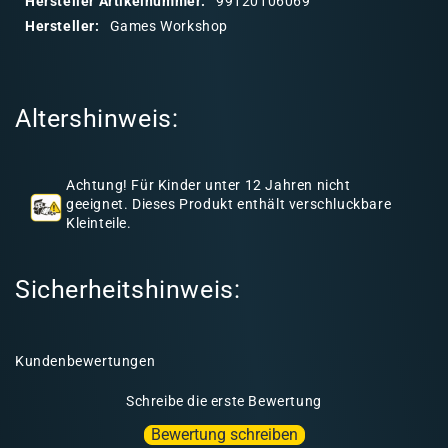
Hersteller Artikelnummer:
99120106069
r
Hersteller:
Games Workshop
e
r
I
Altershinweis:
n
h
a
Achtung! Für Kinder unter 12 Jahren nicht
l
geeignet. Dieses Produkt enthält verschluckbare
Kleinteile.
t
Sicherheitshinweis:
Kundenbewertungen
Schreibe die erste Bewertung
Bewertung schreiben