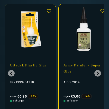
Citadel: Plastic Glue
Army Painter - Super
Glue
9921999904310
AP-GL2014
Normaler
Verkaufspreis
Normaler
Verkaufspreis
Preis
Preis
€6,30
€5,00
-10%
-16%
€7,00
€5,99
auf Lager
auf Lager