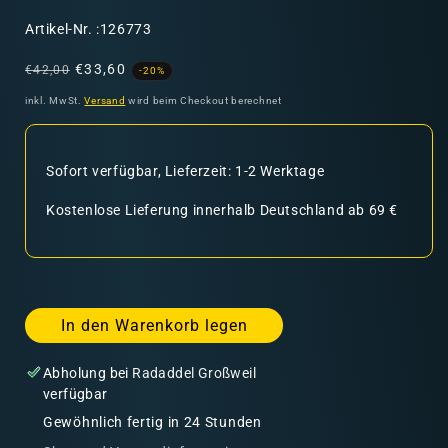
SKU:
Artikel-Nr. :126773
Normaler
Verkaufspreis
€33,60
€42,00
-20%
Preis
inkl. MwSt.
Versand
wird beim Checkout berechnet
Sofort verfügbar, Lieferzeit: 1-2 Werktage
Kostenlose Lieferung innerhalb Deutschland ab 69 €
In den Warenkorb legen
Abholung bei
Radaddel Großweil
verfügbar
Gewöhnlich fertig in 24 Stunden