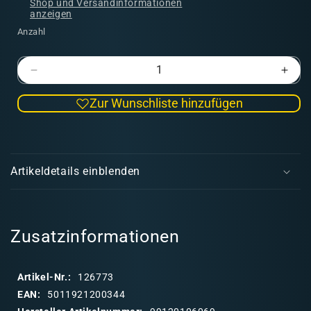
Shop und Versandinformationen
anzeigen
Anzahl
Verringere
Erhö
die
die
Zur Wunschliste hinzufügen
Menge
Men
für
für
Tyranids:
Tyra
E
Lictor
Licto
i
Artikeldetails einblenden
n
k
l
a
Zusatzinformationen
p
p
Artikel-Nr.:
126773
b
EAN:
5011921200344
a