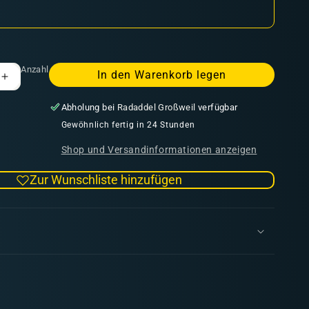
Anzahl
In den Warenkorb legen
Erhöhe
die
Abholung bei
Radaddel Großweil
verfügbar
Menge
für
Gewöhnlich fertig in 24 Stunden
t
Tournament
Shop und Versandinformationen anzeigen
2D
Terrains
Zur Wunschliste hinzufügen
Set
-
A
Song
of
Ice
and
Fire
-