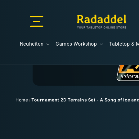
Direkt
zum
Inhalt
Versand & Lieferung
Neuheiten
Games Workshop
Tabletop & 
Versandkosten
Home
/
Tournament 2D Terrains Set - A Song of Ice and
Zu
Kostenloser Versand
Produktinformationen
springen