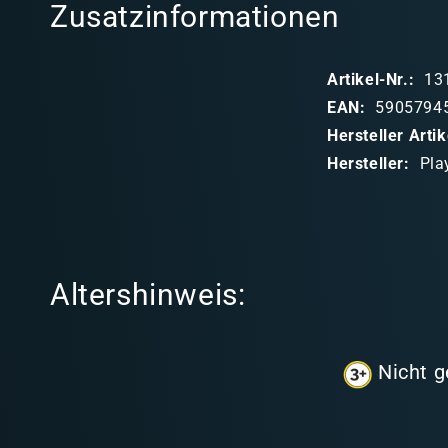
Zusatzinformationen
a
p
Artikel-Nr.:
13
p
EAN:
5905794
b
Hersteller Art
a
Hersteller:
Pla
r
e
r
I
Altershinweis:
n
h
a
Nicht g
l
t