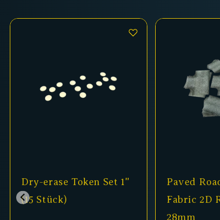
''
Paved Roads - Anti-Slip
Paved
Fabric 2D Road Set
2D Ro
28mm