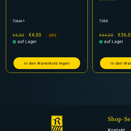
T088
T087
Normaler
Verkaufspreis
€36,00
Normale
€44,00
€44,00
-18%
Preis
auf Lager
Preis
auf La
In den Warenkorb legen
In 
Shop-Se
Kontakt