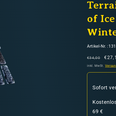
Terra
of Ice
Wint
hweiz)
SKU:
Artikel-Nr. :13
Normaler
Verk
€27,
€34,00
Preis
inkl. MwSt.
Versa
er in den Versandkosten
Sofort ve
Kostenlos
69 €