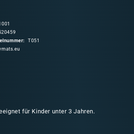
Winter
1001
520459
ikelnummer:
T051
ymats.eu
eeignet für Kinder unter 3 Jahren.