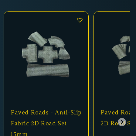
ip
Paved Roads - Rubber
Winter
2D Road Set 15mm
Anti-Sl
Road S