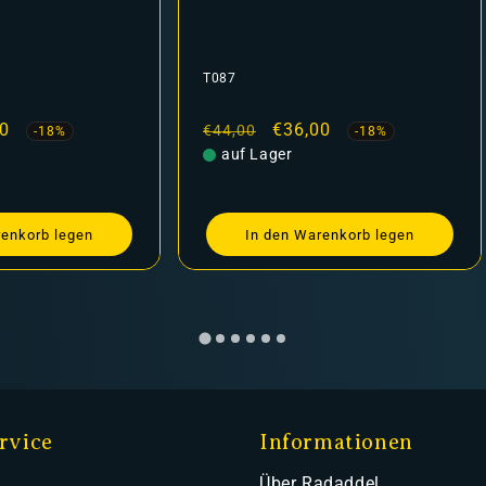
T086
r
Verkaufspreis
€36,00
Normaler
Verkaufspreis
€27,15
€34,00
-18%
-20%
ger
Preis
auf Lager
den Warenkorb legen
In den Warenkorb legen
rvice
Informationen
Über Radaddel