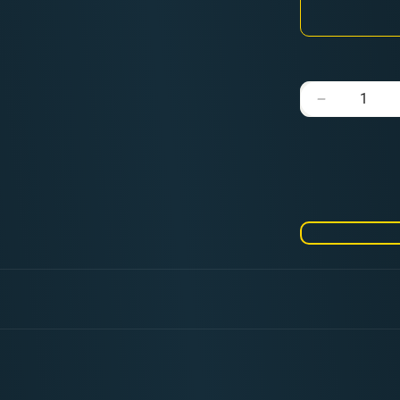
Verringere
die
Menge
für
Tournamen
2D
Terrains
Set
-
A
Song
of
Ice
and
Fire
-