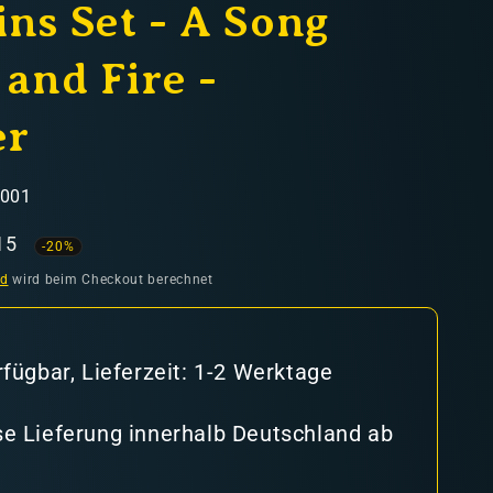
ins Set - A Song
 and Fire -
er
1001
aufspreis
15
-20%
nd
wird beim Checkout berechnet
rfügbar, Lieferzeit: 1-2 Werktage
e Lieferung innerhalb Deutschland ab