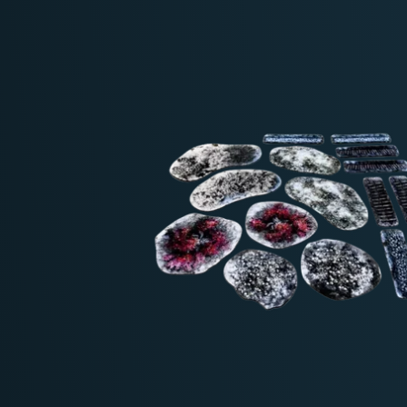
Deutschland: ab
69 €
Österreich & EU: ab
200 €
Schweiz: ab
350 €
Nicht-EU: kein kostenloser Versand
Lieferungen in Nicht-EU-Länder (z. B. Sc
nicht im Kaufpreis od
enthalten