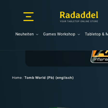
Direkt
zum
Inhalt
Versand & Lieferung
Neuheiten
Games Workshop
Tabletop & 
Versandkosten
Home
/
Tomb World (Pb) (englisch)
Zu
Kostenloser Versand
Produktinformationen
springen