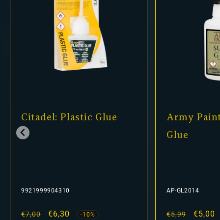
Glue
Army Painter - Super
S
Glue
2
AP-GL2014
99
s
Normaler
Verkaufspreis
€5,00
N
€5,99
€6
-16%