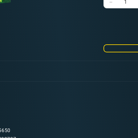
Verringere
die
Menge
für
Tomb
World
(Pb)
(englisch)
5650