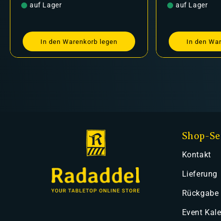
Preis
auf Lager
Pr
ni
legen
In den Warenkorb legen
Shop-Se
Kontakt
Lieferung
Rückgabe
Event Kal