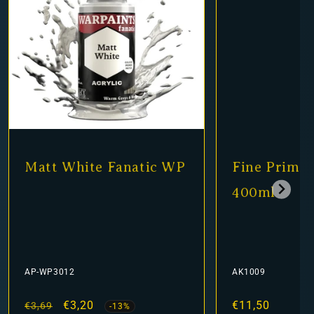
tic WP
Fine Primer Black
Ma
400ml
AK1009
AP-
Normaler
€11,50
No
€3,