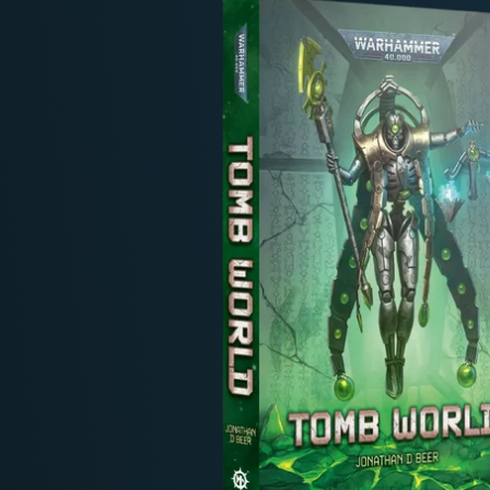
Deutschland: ab
69 €
Österreich & EU: ab
200 €
Schweiz: ab
350 €
Nicht-EU: kein kostenloser Versand
Lieferungen in Nicht-EU-Länder (z. B. Sc
nicht im Kaufpreis od
enthalten