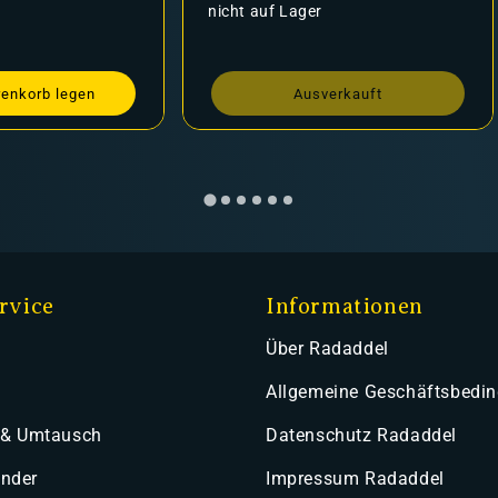
eis
cht auf Lager
Preis
auf Lager
Ausverkauft
In den Warenkorb l
rvice
Informationen
Über Radaddel
Allgemeine Geschäftsbedi
 & Umtausch
Datenschutz Radaddel
ender
Impressum Radaddel