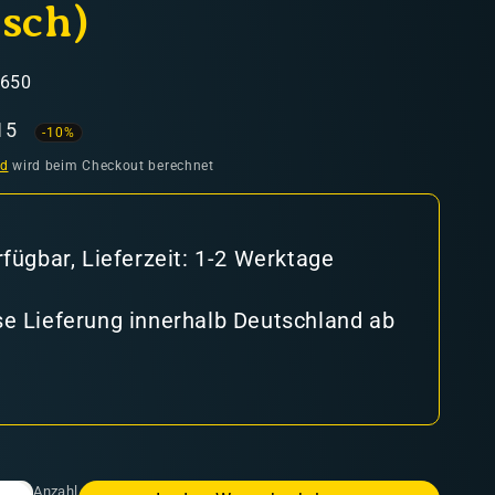
isch)
5650
aufspreis
15
-10%
nd
wird beim Checkout berechnet
rfügbar, Lieferzeit: 1-2 Werktage
e Lieferung innerhalb Deutschland ab
Anzahl