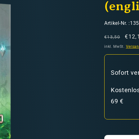
(engl
SKU:
Artikel-Nr. :13
Normaler
Verk
€12,
€13,50
Preis
inkl. MwSt.
Versa
hweiz)
Sofort ve
er in den Versandkosten
Kostenlos
69 €