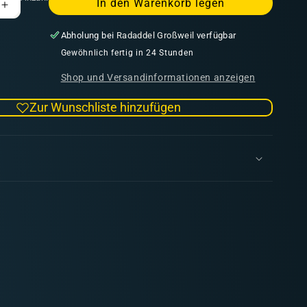
In den Warenkorb legen
Erhöhe
die
Abholung bei
Radaddel Großweil
verfügbar
Menge
für
Gewöhnlich fertig in 24 Stunden
Tomb
Shop und Versandinformationen anzeigen
World
(Pb)
Zur Wunschliste hinzufügen
(englisch)