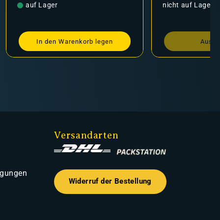
Preis
nicht auf Lager
Pre
a
egen
Ausverkauft
Versandarten
ngungen
Widerruf der Bestellung