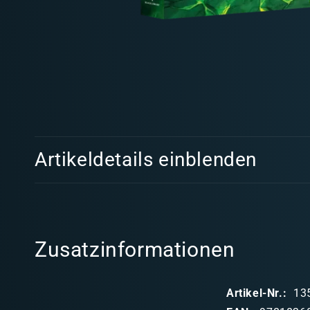
Medien
1
in
Modal
öffnen
E
Artikeldetails einblenden
i
n
k
l
Zusatzinformationen
a
p
Artikel-Nr.:
13
p