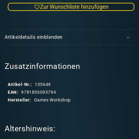
die
die
Zur Wunschliste hinzufügen
Menge
Men
für
für
The
The
E
Remnant
Rem
i
Blade
Blad
Artikeldetails einblenden
(Pb)
(Pb)
n
(englisch)
(engl
k
l
a
Zusatzinformationen
p
p
Artikel-Nr.:
135649
b
EAN:
9781836093794
a
Hersteller:
Games Workshop
r
e
r
Altershinweis:
I
n