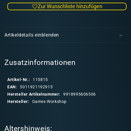
die
die
Zur Wunschliste hinzufügen
Menge
Men
für
für
Technical:
Techn
E
Soulstone
Soul
i
Blue
Blue
Artikeldetails einblenden
(12ml)
(12m
n
27-
27-
k
13
13
l
a
Zusatzinformationen
p
p
Artikel-Nr.:
115815
b
EAN:
5011921192915
a
Hersteller Artikelnummer:
9918995606506
r
Hersteller:
Games Workshop
e
r
I
Altershinweis:
n