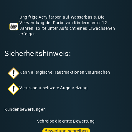
h
a
Ungiftige Acrylfarben auf Wasserbasis. Die
l
Verwendung der Farbe von Kindern unter 12
Jahren, sollte unter Aufsicht eines Erwachsenen
t
erfolgen.
Sicherheitshinweis:
Kann allergische Hautreaktionen verursachen
Verursacht schwere Augenreizung
Kundenbewertungen
Schreibe die erste Bewertung
Bewertung schreiben