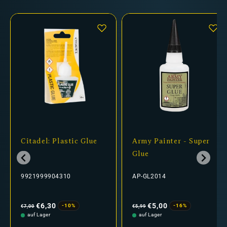
Citadel: Plastic Glue
Army Painter - Super
Glue
9921999904310
AP-GL2014
Normaler
Verkaufspreis
Normaler
Verkaufspreis
Preis
Preis
€6,30
€5,00
-10%
-16%
€7,00
€5,99
auf Lager
auf Lager