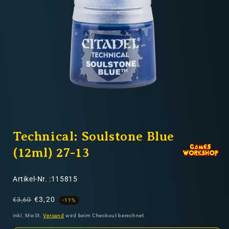
Nicht-EU: kein kostenloser Versand
Lieferungen in Nicht-EU-Länder (z. B. Schweiz)
nicht im Kaufpreis oder in
den Versandkosten enthalten
Medien
1
Technical: Soulstone Blue
in
Modal
öffnen
(12ml) 27-13
SKU:
Artikel-Nr. :115815
Normaler
Verkaufspreis
€3,20
€3,60
-11%
Preis
inkl. MwSt.
Versand
wird beim Checkout berechnet