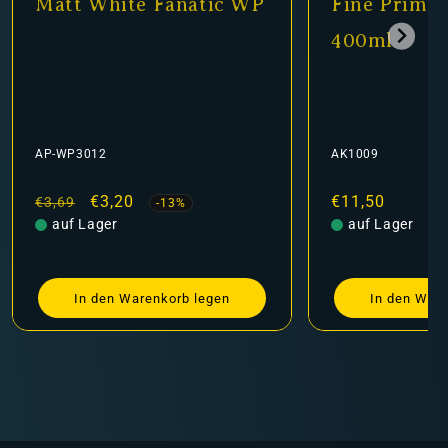
att White Fanatic WP
Fine Primer Bla
400ml
P-WP3012
AK1009
ormaler
Verkaufspreis
€3,20
Normaler
€11,50
3,69
-13%
reis
auf Lager
Preis
auf Lager
In den Warenkorb legen
In den Warenkorb 