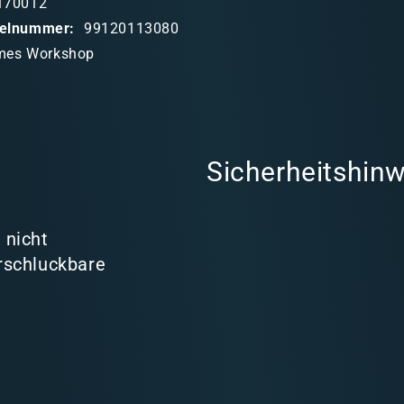
170012
ikelnummer:
99120113080
mes Workshop
Sicherheitshinw
 nicht
rschluckbare