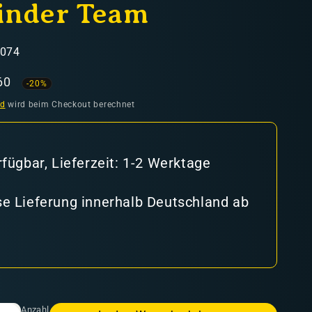
inder Team
5074
aufspreis
60
-20%
nd
wird beim Checkout berechnet
rfügbar, Lieferzeit: 1-2 Werktage
e Lieferung innerhalb Deutschland ab
Anzahl