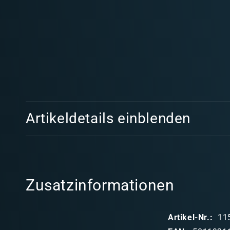
Medien
1
in
Modal
öffnen
E
Artikeldetails einblenden
i
n
k
l
Zusatzinformationen
a
p
Artikel-Nr.:
11
p