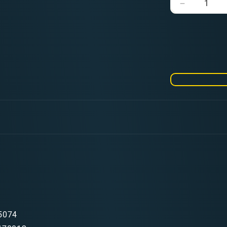
Verringere
die
Menge
für
Tau
Empire:
Pathfinder
Team
5074