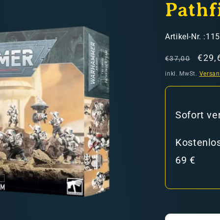
Pathf
SKU:
Artikel-Nr. :11
Normaler
Verk
€29,
€37,00
Preis
inkl. MwSt.
Versa
hweiz)
Sofort ve
er in den Versandkosten
Kostenlos
69 €