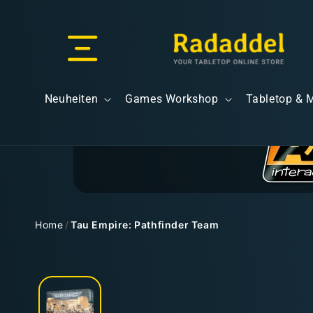
Direkt
zum
Inhalt
Versand & Lieferung
Neuheiten
Games Workshop
Tabletop & 
Versandkosten
Home
/
Tau Empire: Pathfinder Team
Zu
Kostenloser Versand
Produktinformationen
springen