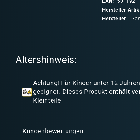
EAN:
5011921
b
Hersteller Art
a
Hersteller:
Ga
r
e
r
I
Altershinweis:
n
h
a
Achtung! Für Kinder unter 12 Jahren
l
geeignet. Dieses Produkt enthält ve
t
Kleinteile.
Kundenbewertungen