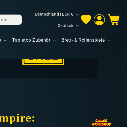
L
Deutschland | EUR €
hen
Einloggen
Warenkorb
a
S
Deutsch
n
p
d
e
Tabletop Zubehör
Brett- & Rollenspiele
r
/
a
R
c
e
h
g
e
i
o
n
mpire: