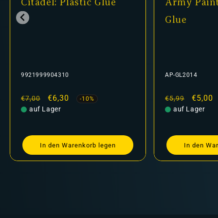
Citadel: Plastic Glue
Army Painter -
Glue
9921999904310
AP-GL2014
Normaler
Verkaufspreis
€6,30
Normaler
Verkaufspre
€5,00
€7,00
€5,99
-10%
-16%
Preis
auf Lager
Preis
auf Lager
In den Warenkorb legen
In den Warenkorb