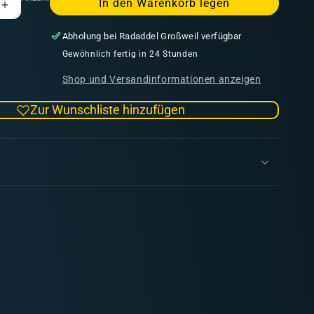
In den Warenkorb legen
Erhöhe
die
Abholung bei
Radaddel Großweil
verfügbar
Menge
für
Gewöhnlich fertig in 24 Stunden
Tau
Shop und Versandinformationen anzeigen
Empire:
Pathfinder
Zur Wunschliste hinzufügen
Team