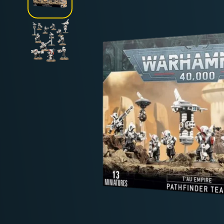
Deutschland: ab
69 €
Österreich & EU: ab
200 €
Schweiz: ab
350 €
Nicht-EU: kein kostenloser Versand
Lieferungen in Nicht-EU-Länder (z. B. Sc
nicht im Kaufpreis od
enthalten