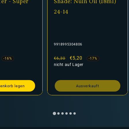
 Super
Shade: Nuln Oil (18ml)
M
24-14
9918995304806
A
is
Normaler
Verkaufspreis
€5,20
N
€6,30
€
-17%
Preis
nicht auf Lager
P
 legen
Ausverkauft