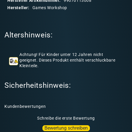
Hersteller Artikelnummer:
99070113008
r
Hersteller:
Games Workshop
e
r
I
Altershinweis:
n
h
a
Achtung! Für Kinder unter 12 Jahren nicht
l
geeignet. Dieses Produkt enthält verschluckbare
Kleinteile.
t
Sicherheitshinweis:
Kundenbewertungen
Schreibe die erste Bewertung
Bewertung schreiben