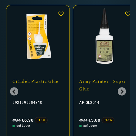
Citadel: Plastic Glue
Army Painter - Super
Glue
9921999904310
AP-GL2014
Normaler
Verkaufspreis
Normaler
Verkaufspreis
Preis
Preis
€6,30
€5,00
-10%
-16%
€7,00
€5,99
auf Lager
auf Lager