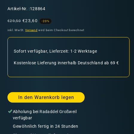
SKU:
Artikel-Nr. :128864
Normaler
Verkaufspreis
€23,60
€29,50
-20%
Preis
inkl. MwSt.
Versand
wird beim Checkout berechnet
Sofort verfügbar, Lieferzeit: 1-2 Werktage
Kostenlose Lieferung innerhalb Deutschland ab 69 €
In den Warenkorb legen
Abholung bei
Radaddel Großweil
verfügbar
Gewöhnlich fertig in 24 Stunden