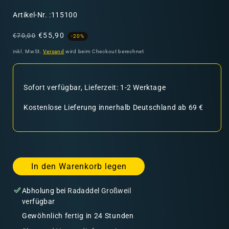
SKU:
Artikel-Nr. :115100
Normaler
Verkaufspreis
€55,90
€70,00
-20%
Preis
inkl. MwSt.
Versand
wird beim Checkout berechnet
Sofort verfügbar, Lieferzeit: 1-2 Werktage
Kostenlose Lieferung innerhalb Deutschland ab 69 €
In den Warenkorb legen
Abholung bei
Radaddel Großweil
verfügbar
Gewöhnlich fertig in 24 Stunden