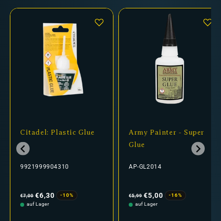
Citadel: Plastic Glue
Army Painter - Super
Glue
9921999904310
AP-GL2014
Normaler
Verkaufspreis
Normaler
Verkaufspreis
Preis
Preis
€6,30
€5,00
-10%
-16%
€7,00
€5,99
auf Lager
auf Lager