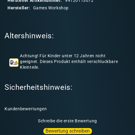
Hersteller Artikelnummer:
99120113072
r
Hersteller:
Games Workshop
e
r
I
Altershinweis:
n
h
a
Achtung! Für Kinder unter 12 Jahren nicht
l
geeignet. Dieses Produkt enthält verschluckbare
Kleinteile.
t
Sicherheitshinweis:
Kundenbewertungen
Schreibe die erste Bewertung
Bewertung schreiben