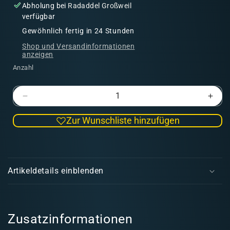
Abholung bei
Radaddel Großweil
verfügbar
Gewöhnlich fertig in 24 Stunden
Shop und Versandinformationen
anzeigen
Anzahl
Verringere
Erhö
die
die
Zur Wunschliste hinzufügen
Menge
Men
für
für
Tapayaxin
Tapa
E
|
|
i
Amazonen
Ama
Artikeldetails einblenden
n
k
l
a
Zusatzinformationen