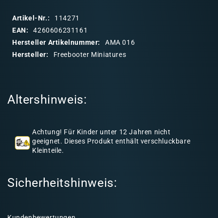
p
p
Artikel-Nr.:
114271
b
EAN:
4260606231161
a
Hersteller Artikelnummer:
AMA 016
r
Hersteller:
Freebooter Miniatures
e
r
I
Altershinweis:
n
h
a
Achtung! Für Kinder unter 12 Jahren nicht
l
geeignet. Dieses Produkt enthält verschluckbare
Kleinteile.
t
Sicherheitshinweis:
Kundenbewertungen