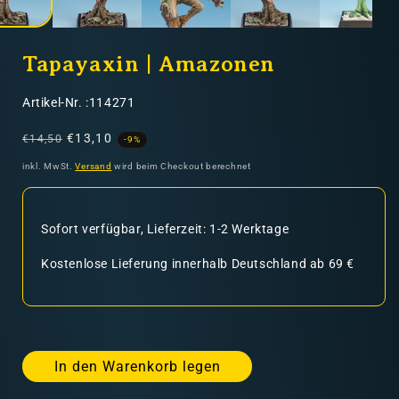
Tapayaxin | Amazonen
SKU:
Artikel-Nr. :114271
Normaler
Verkaufspreis
€13,10
€14,50
-9%
Preis
inkl. MwSt.
Versand
wird beim Checkout berechnet
Sofort verfügbar, Lieferzeit: 1-2 Werktage
Kostenlose Lieferung innerhalb Deutschland ab 69 €
In den Warenkorb legen