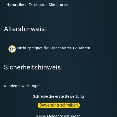
r
Hersteller:
Freebooter Miniatures
e
r
I
Altershinweis:
n
h
a
Nicht geeignet für Kinder unter 12 Jahren.
l
t
Sicherheitshinweis:
Kundenbewertungen
Schreibe die erste Bewertung
Bewertung schreiben
Keine Elemente gefunden