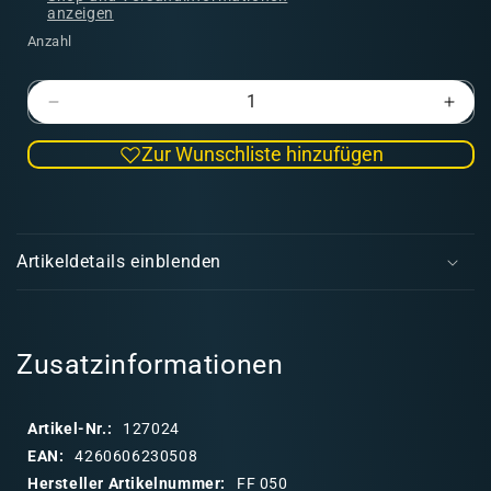
anzeigen
Anzahl
Verringere
Erhö
die
die
Zur Wunschliste hinzufügen
Menge
Men
für
für
Tales
Tale
E
of
of
i
Longfall
Longf
Artikeldetails einblenden
8
8
n
|
|
k
Freebooters
Free
l
Fate
Fate
a
Zusatzinformationen
p
p
Artikel-Nr.:
127024
b
EAN:
4260606230508
a
Hersteller Artikelnummer:
FF 050