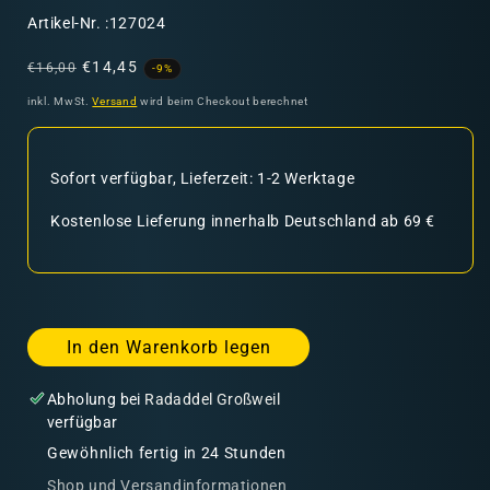
SKU:
Artikel-Nr. :127024
Normaler
Verkaufspreis
€14,45
€16,00
-9%
Preis
inkl. MwSt.
Versand
wird beim Checkout berechnet
Sofort verfügbar, Lieferzeit: 1-2 Werktage
Kostenlose Lieferung innerhalb Deutschland ab 69 €
In den Warenkorb legen
Abholung bei
Radaddel Großweil
verfügbar
Gewöhnlich fertig in 24 Stunden
Shop und Versandinformationen