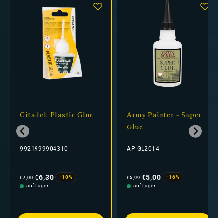
Citadel: Plastic Glue
Army Painter - Super
Glue
9921999904310
AP-GL2014
Normaler
Verkaufspreis
Normaler
Verkaufspreis
Preis
Preis
€6,30
€5,00
-10%
-16%
€7,00
€5,99
auf Lager
auf Lager