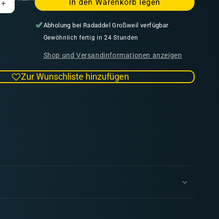
In den Warenkorb legen
Erhöhe
die
Abholung bei
Radaddel Großweil
verfügbar
Menge
für
Gewöhnlich fertig in 24 Stunden
Tales
Shop und Versandinformationen anzeigen
of
Longfall
Zur Wunschliste hinzufügen
7
Szenarien