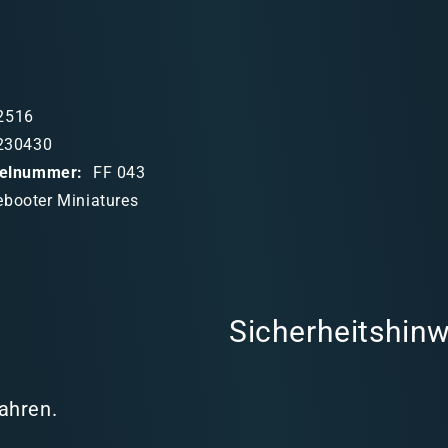
2516
230430
ikelnummer:
FF 043
ebooter Miniatures
Sicherheitshinw
Jahren.