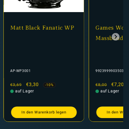
Matt Black Fanatic WP
Games Work
Massband
AP-WP3001
9923999903503
Normaler
Verkaufspreis
€3,30
Normaler
Verkauf
€7,20
€3,69
€8,00
-10%
Preis
auf Lager
Preis
auf Lager
In den Warenkorb legen
In den Ware