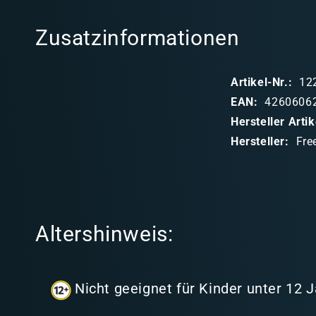
l
Zusatzinformationen
a
p
Artikel-Nr.:
12
p
EAN:
4260606
b
Hersteller Art
a
Hersteller:
Fre
r
e
r
I
Altershinweis:
n
h
a
Nicht geeignet für Kinder unter 12 
l