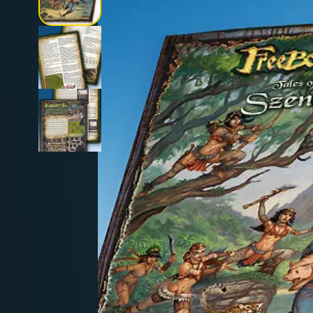
Deutschland: ab
69 €
Österreich & EU: ab
200 €
Schweiz: ab
350 €
Nicht-EU: kein kostenloser Versand
Lieferungen in Nicht-EU-Länder (z. B. Sc
nicht im Kaufpreis od
enthalten