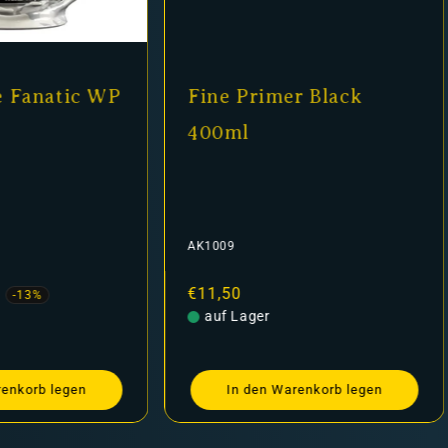
e Fanatic WP
Fine Primer Black
400ml
AK1009
fspreis
Normaler
€11,50
-13%
Preis
auf Lager
renkorb legen
In den Warenkorb legen