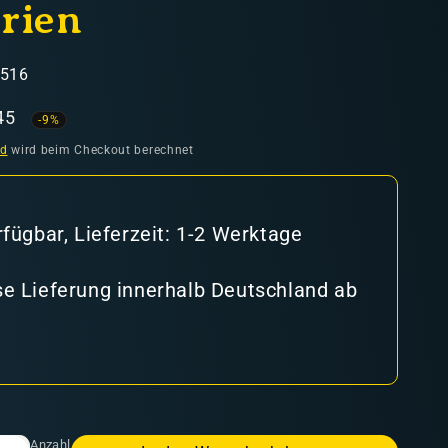
rien
2516
aufspreis
45
-9%
nd
wird beim Checkout berechnet
rfügbar, Lieferzeit: 1-2 Werktage
e Lieferung innerhalb Deutschland ab
Anzahl