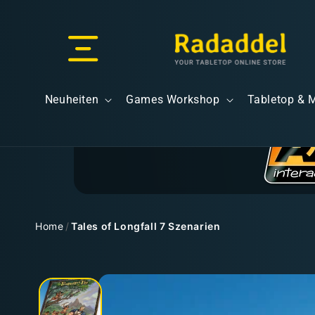
Direkt
zum
Inhalt
Versand & Lieferung
Neuheiten
Games Workshop
Tabletop & 
Versandkosten
Home
/
Tales of Longfall 7 Szenarien
Zu
Kostenloser Versand
Produktinformationen
springen