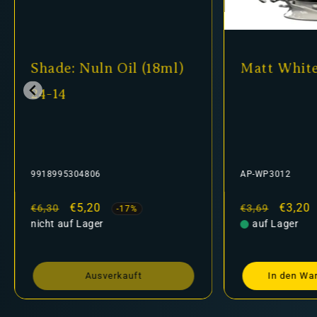
Shade: Nuln Oil (18ml)
Matt Whit
24-14
9918995304806
AP-WP3012
Normaler
Verkaufspreis
€5,20
Normaler
Verkau
€3,20
€6,30
€3,69
-17%
Preis
nicht auf Lager
Preis
auf Lager
Ausverkauft
In den Wa