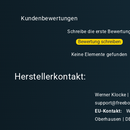
t
Kundenbewertungen
Schreibe die erste Bewertun
Bewertung schreiben
Keine Elemente gefunden
Herstellerkontakt:
Werner Klocke |
support@freebo
EU-Kontakt:
We
Oberhausen | DE