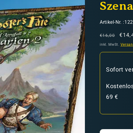
Szena
SKU:
Artikel-Nr. :12
Normaler
Verk
€14,
€16,00
Preis
inkl. MwSt.
Versa
hweiz)
Sofort ve
er in den Versandkosten
Kostenlos
69 €