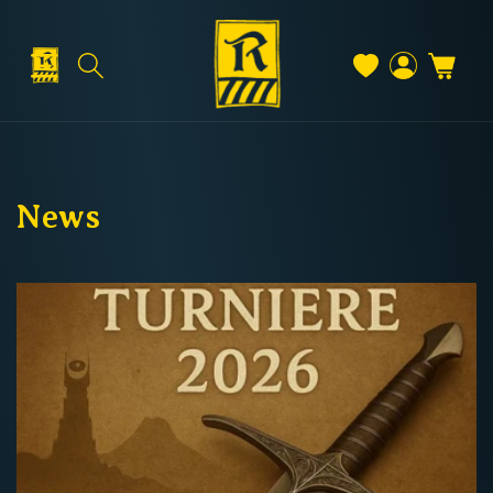
Direkt
zum
Inhalt
Warenkorb
Versand & Lieferung
Einloggen
News
Versandkosten
Kostenloser Versand
Deutschland: ab
69 €
Österreich & EU: ab
200 €
Schweiz: ab
350 €