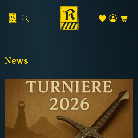
Direkt
zum
Inhalt
Warenkorb
Versand & Lieferung
Einloggen
News
Versandkosten
Kostenloser Versand
Deutschland: ab
69 €
Österreich & EU: ab
200 €
Schweiz: ab
350 €