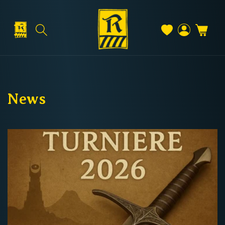
Direkt
zum
Inhalt
Warenkorb
Versand & Lieferung
Einloggen
News
Versandkosten
Kostenloser Versand
Deutschland: ab
69 €
Österreich & EU: ab
200 €
Schweiz: ab
350 €