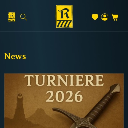
Direkt
zum
Inhalt
Warenkorb
Versand & Lieferung
Einloggen
News
Versandkosten
Kostenloser Versand
Deutschland: ab
69 €
Österreich & EU: ab
200 €
Schweiz: ab
350 €