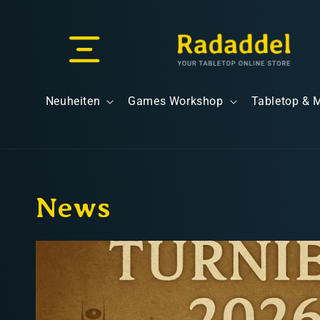
Direkt
zum
Inhalt
Versand & Lieferung
Neuheiten
Games Workshop
Tabletop & 
News
Versandkosten
Kostenloser Versand