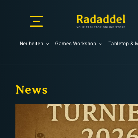
Direkt
zum
Inhalt
Versand & Lieferung
Neuheiten
Games Workshop
Tabletop & 
News
Versandkosten
Kostenloser Versand