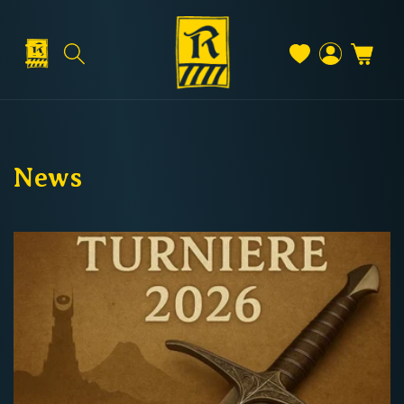
Direkt
zum
Inhalt
Warenkorb
Versand & Lieferung
Einloggen
News
Versandkosten
Kostenloser Versand
Deutschland: ab
69 €
Österreich & EU: ab
200 €
Schweiz: ab
350 €