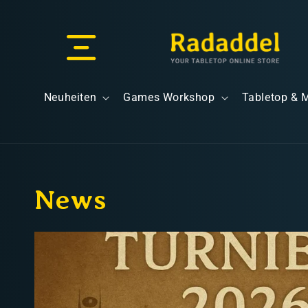
Direkt
zum
Inhalt
Versand & Lieferung
Neuheiten
Games Workshop
Tabletop & 
News
Versandkosten
Kostenloser Versand