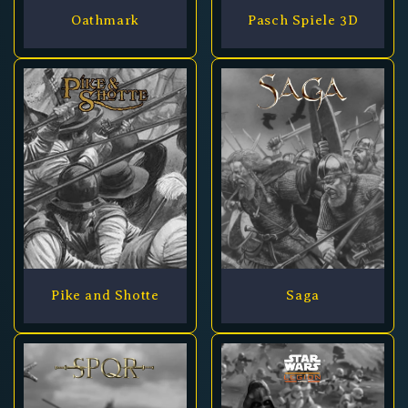
Oathmark
Pasch Spiele 3D
Pike and Shotte
Saga