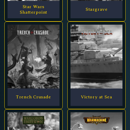
Star Wars
Stargrave
Shatterpoint
Trench Crusade
Victory at Sea